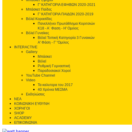
Μπάσκετ Έφηβοι
Γ' ΚΑΤΗΓΟΡΙΑ ΕΦΗΒΩΝ 2020-2021
Μπάσκετ Παίδες
Γ' ΚΑΤΗΓΟΡΙΑ ΠΑΙΔΩΝ 2020-2019
Βόλεϊ Κορασίδες
Πανελλήνιο Πρωτάθλημα Κοριτσιών
Κ18 - Α΄ Φαση - H' Ομιλος
Βόλεϊ Γυναίκες
Βόλεϊ Τοπική Κατηγορία 3 Γυναικών
Α' Φάση - Γ' 'Ομιλος
INTERACTIVE
Gallery
Μπάσκετ
Βόλεϊ
Ρυθμική Γυμναστική
Παραδοσιακοί Χοροί
YouTube Channel
Video
Τα καλυτερα του 2017
40 Χρόνια ΜΕΣΜΑ
Εκδηλώσεις
ΝΕΑ
ΚΟΙΝΩΝΙΚΗ ΕΥΘΥΝΗ
ΧΟΡΗΓΟΙ
SHOP
ACADEMY
ΕΠΙΚΟΙΝΩΝΙΑ