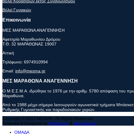
Βόλεϊ Κορασίδων εκτός Συναγωνισμού
Βόλεϊ Γυναικών
Επικοινωνία
ΜΕΣ ΜΑΡΑΘΩΝΑ ΑΝΑΓΕΝΝΗΣΗ
Αφετηρία Μαραθωνίου Δρόμου
Τ.Θ. 32 ΜΑΡΑΘΩΝΑΣ 19007
Αττική
Τηλέφωνο:
6974910994
Email:
info@mesma.gr
ΜΕΣ ΜΑΡΑΘΩΝΑ ΑΝΑΓΕΝΝΗΣΗ
Ο Μ.Ε.Σ.Μ.Α. ιδρύθηκε το 1976 με την αριθμ. 5780 απόφαση του πρωτ
Μαραθώνα.
Από το 1988 μέχρι σήμερα λειτουργούν αγωνιστικά τμήματα Μπάσκετ 
Ρυθμικής Γυμναστικής και παραδοσιακών χορών.
Copyright © 2017 MESMA - All Rights Reserved.
Powered & Designed by
MXcom.gr
&
web-idea.gr
ΟΜΑΔΑ