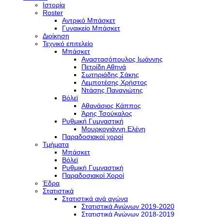
Ιστορία
Roster
Αντρικό Μπάσκετ
Γυναικείο Μπάσκετ
Διοίκηση
Τεχνικό επιτελείο
Μπάσκετ
Αναστασόπουλος Ιωάννης
Πετρίδη Αθηνά
Σωτηριάδης Σάκης
Λεμποτέσης Χρήστος
Ντάσης Παναγιώτης
Βόλεϊ
Αθανάσιος Κάππος
Άρης Τσούκαλος
Ρυθμική Γυμναστική
Μουρκογιάννη Ελένη
Παραδοσιακοί χοροί
Τμήματα
Μπάσκετ
Βόλεϊ
Ρυθμική Γυμναστική
Παραδοσιακοί Χοροί
Έδρα
Στατιστικά
Στατιστικά ανά αγώνα
Στατιστικά Αγώνων 2019-2020
Στατιστικά Αγώνων 2018-2019