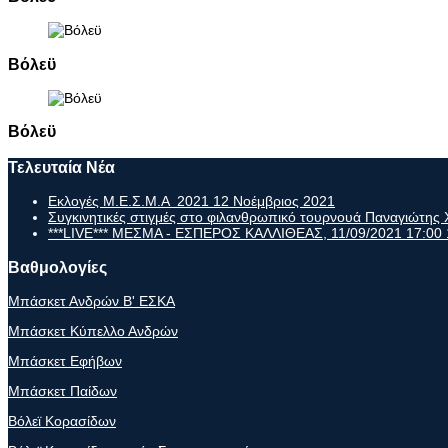
Βόλεϋ
Βόλεϋ
Τελευταία Νέα
Εκλογές Μ.Ε.Σ.Μ.Α 2021
12 Νοέμβριος 2021
Συγκινητικές στιγμές στο φιλανθρωπικό τουρνουά Παναγιώτη
***LIVE*** ΜΕΣΜΑ - ΕΣΠΕΡΟΣ ΚΑΛΛΙΘΕΑΣ, 11/09/2021 17:00
Βαθμολογίες
Μπάσκετ Ανδρών Β' ΕΣΚΑ
Μπάσκετ Κύπελλο Ανδρών
Μπάσκετ Εφήβων
Μπάσκετ Παίδων
Βόλεϊ Κορασίδων