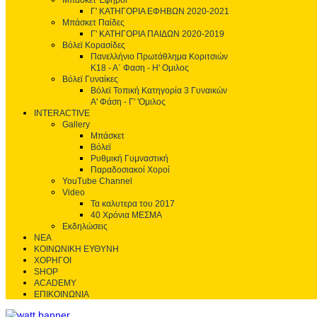
Μπάσκετ Έφηβοι
Γ' ΚΑΤΗΓΟΡΙΑ ΕΦΗΒΩΝ 2020-2021
Μπάσκετ Παίδες
Γ' ΚΑΤΗΓΟΡΙΑ ΠΑΙΔΩΝ 2020-2019
Βόλεϊ Κορασίδες
Πανελλήνιο Πρωτάθλημα Κοριτσιών
Κ18 - Α΄ Φαση - H' Ομιλος
Βόλεϊ Γυναίκες
Βόλεϊ Τοπική Κατηγορία 3 Γυναικών
Α' Φάση - Γ' 'Ομιλος
INTERACTIVE
Gallery
Μπάσκετ
Βόλεϊ
Ρυθμική Γυμναστική
Παραδοσιακοί Χοροί
YouTube Channel
Video
Τα καλυτερα του 2017
40 Χρόνια ΜΕΣΜΑ
Εκδηλώσεις
ΝΕΑ
ΚΟΙΝΩΝΙΚΗ ΕΥΘΥΝΗ
ΧΟΡΗΓΟΙ
SHOP
ACADEMY
ΕΠΙΚΟΙΝΩΝΙΑ