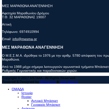
ΜΕΣ ΜΑΡΑΘΩΝΑ ΑΝΑΓΕΝΝΗΣΗ
Αφετηρία Μαραθωνίου Δρόμου
Τ.Θ. 32 ΜΑΡΑΘΩΝΑΣ 19007
Αττική
Τηλέφωνο:
6974910994
Email:
info@mesma.gr
ΜΕΣ ΜΑΡΑΘΩΝΑ ΑΝΑΓΕΝΝΗΣΗ
Ο Μ.Ε.Σ.Μ.Α. ιδρύθηκε το 1976 με την αριθμ. 5780 απόφαση του πρωτ
Μαραθώνα.
Από το 1988 μέχρι σήμερα λειτουργούν αγωνιστικά τμήματα Μπάσκετ 
Ρυθμικής Γυμναστικής και παραδοσιακών χορών.
Copyright © 2017 MESMA - All Rights Reserved.
Powered & Designed by
MXcom.gr
&
web-idea.gr
ΟΜΑΔΑ
Ιστορία
Roster
Αντρικό Μπάσκετ
Γυναικείο Μπάσκετ
Διοίκηση