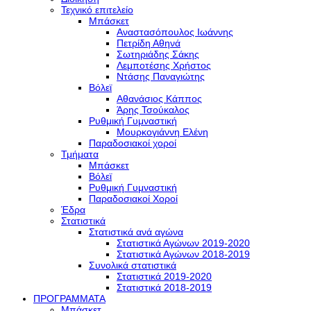
Τεχνικό επιτελείο
Μπάσκετ
Αναστασόπουλος Ιωάννης
Πετρίδη Αθηνά
Σωτηριάδης Σάκης
Λεμποτέσης Χρήστος
Ντάσης Παναγιώτης
Βόλεϊ
Αθανάσιος Κάππος
Άρης Τσούκαλος
Ρυθμική Γυμναστική
Μουρκογιάννη Ελένη
Παραδοσιακοί χοροί
Τμήματα
Μπάσκετ
Βόλεϊ
Ρυθμική Γυμναστική
Παραδοσιακοί Χοροί
Έδρα
Στατιστικά
Στατιστικά ανά αγώνα
Στατιστικά Αγώνων 2019-2020
Στατιστικά Αγώνων 2018-2019
Συνολικά στατιστικά
Στατιστικά 2019-2020
Στατιστικά 2018-2019
ΠΡΟΓΡΑΜΜΑΤΑ
Μπάσκετ