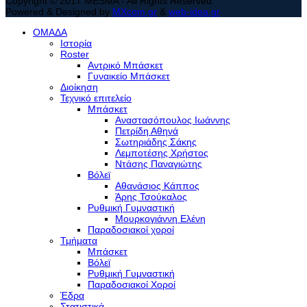
Copyright © 2017 MESMA - All Rights Reserved.
Powered & Designed by
MXcom.gr
&
web-idea.gr
ΟΜΑΔΑ
Ιστορία
Roster
Αντρικό Μπάσκετ
Γυναικείο Μπάσκετ
Διοίκηση
Τεχνικό επιτελείο
Μπάσκετ
Αναστασόπουλος Ιωάννης
Πετρίδη Αθηνά
Σωτηριάδης Σάκης
Λεμποτέσης Χρήστος
Ντάσης Παναγιώτης
Βόλεϊ
Αθανάσιος Κάππος
Άρης Τσούκαλος
Ρυθμική Γυμναστική
Μουρκογιάννη Ελένη
Παραδοσιακοί χοροί
Τμήματα
Μπάσκετ
Βόλεϊ
Ρυθμική Γυμναστική
Παραδοσιακοί Χοροί
Έδρα
Στατιστικά