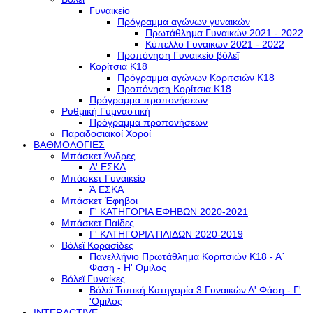
Γυναικείο
Πρόγραμμα αγώνων γυναικών
Πρωτάθλημα Γυναικών 2021 - 2022
Κύπελλο Γυναικών 2021 - 2022
Προπόνηση Γυναικείο βόλεϊ
Κορίτσια Κ18
Πρόγραμμα αγώνων Κοριτσιών Κ18
Προπόνηση Κορίτσια Κ18
Πρόγραμμα προπονήσεων
Ρυθμική Γυμναστική
Πρόγραμμα προπονήσεων
Παραδοσιακοί Χοροί
ΒΑΘΜΟΛΟΓΙΕΣ
Μπάσκετ Άνδρες
Α' ΕΣΚΑ
Μπάσκετ Γυναικείο
Ά ΕΣΚΑ
Μπάσκετ Έφηβοι
Γ' ΚΑΤΗΓΟΡΙΑ ΕΦΗΒΩΝ 2020-2021
Μπάσκετ Παίδες
Γ' ΚΑΤΗΓΟΡΙΑ ΠΑΙΔΩΝ 2020-2019
Βόλεϊ Κορασίδες
Πανελλήνιο Πρωτάθλημα Κοριτσιών Κ18 - Α΄
Φαση - H' Ομιλος
Βόλεϊ Γυναίκες
Βόλεϊ Τοπική Κατηγορία 3 Γυναικών Α' Φάση - Γ'
'Ομιλος
INTERACTIVE