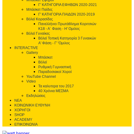
Μπάσκετ Έφηβοι
Γ' ΚΑΤΗΓΟΡΙΑ ΕΦΗΒΩΝ 2020-2021
Μπάσκετ Παίδες
Γ' ΚΑΤΗΓΟΡΙΑ ΠΑΙΔΩΝ 2020-2019
Βόλεϊ Κορασίδες
Πανελλήνιο Πρωτάθλημα Κοριτσιών
Κ18 - Α΄ Φαση - H' Ομιλος
Βόλεϊ Γυναίκες
Βόλεϊ Τοπική Κατηγορία 3 Γυναικών
Α' Φάση - Γ' 'Ομιλος
INTERACTIVE
Gallery
Μπάσκετ
Βόλεϊ
Ρυθμική Γυμναστική
Παραδοσιακοί Χοροί
YouTube Channel
Video
Τα καλυτερα του 2017
40 Χρόνια ΜΕΣΜΑ
Εκδηλώσεις
ΝΕΑ
ΚΟΙΝΩΝΙΚΗ ΕΥΘΥΝΗ
ΧΟΡΗΓΟΙ
SHOP
ACADEMY
ΕΠΙΚΟΙΝΩΝΙΑ