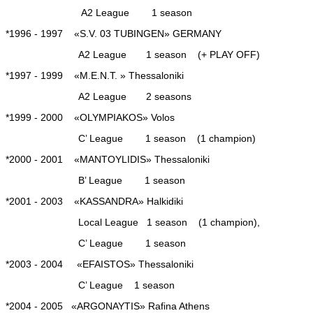
Α2 League
1 season
*
1996 - 1997
«
S.V. 03 TUBINGEN
» GERMANY
Α2 League
1 season
(+ PLAY OFF
)
*1997 - 1999 «
M.E.N.T.
» Thessaloniki
Α2 League
2 seasons
*1999 - 2000 «OLYMPIAKOS» Volos
C’ League
1 season (
1 champion
)
*2000 - 2001 «MANTOYLIDIS» Thessaloniki
B’ League
1 season
*2001 - 2003 «KASSANDRA» Halkidiki
Local League 1 season (
1 champion
),
C’ League
1 season
*2003 - 2004 «EFAISTOS» Thessaloniki
C’ League
1 season
*2004 - 2005 «ARGONAYTIS» Rafina Athens