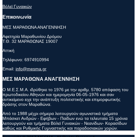
Βόλεϊ Γυναικών
Επικοινωνία
ΜΕΣ ΜΑΡΑΘΩΝΑ ΑΝΑΓΕΝΝΗΣΗ
Αφετηρία Μαραθωνίου Δρόμου
Τ.Θ. 32 ΜΑΡΑΘΩΝΑΣ 19007
Αττική
Τηλέφωνο:
6974910994
Email:
info@mesma.gr
ΜΕΣ ΜΑΡΑΘΩΝΑ ΑΝΑΓΕΝΝΗΣΗ
Ο Μ.Ε.Σ.Μ.Α. ιδρύθηκε το 1976 με την αριθμ. 5780 απόφαση του
πρωτοδικείου Αθηνών και ημερομηνία 06-05-1976 και σαν
αντικείμενο ειχε την ανάπτυξη πολιτιστικής και επιμορφωτικής
δράσης στον Μαραθώνα.
Από το 1988 μέχρι σήμερα λειτουργούν αγωνιστικά τμήματα
Μπάσκετ Ανδρών - Εφήβων - Παίδων ενώ τα τελευταία 15 χρόνια
λειτουργούν και τμήματα Βόλεϊ Γυναικών - Νεανίδων- Κορασίδων
καθώς και Ρυθμικής Γυμναστικής και παραδοσιακών χορών.