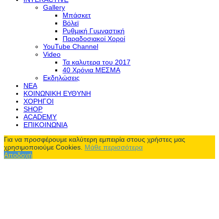
Gallery
Μπάσκετ
Βόλεϊ
Ρυθμική Γυμναστική
Παραδοσιακοί Χοροί
YouTube Channel
Video
Τα καλυτερα του 2017
40 Χρόνια ΜΕΣΜΑ
Εκδηλώσεις
ΝΕΑ
ΚΟΙΝΩΝΙΚΗ ΕΥΘΥΝΗ
ΧΟΡΗΓΟΙ
SHOP
ACADEMY
ΕΠΙΚΟΙΝΩΝΙΑ
Για να προσφέρουμε καλύτερη εμπειρία στους χρήστες μας
χρησιμοποιούμε Cookies.
Μάθε περισσότερα
Αποδοχή