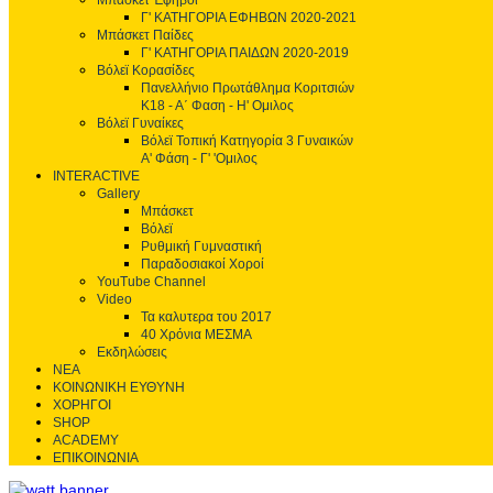
Μπάσκετ Έφηβοι
Γ' ΚΑΤΗΓΟΡΙΑ ΕΦΗΒΩΝ 2020-2021
Μπάσκετ Παίδες
Γ' ΚΑΤΗΓΟΡΙΑ ΠΑΙΔΩΝ 2020-2019
Βόλεϊ Κορασίδες
Πανελλήνιο Πρωτάθλημα Κοριτσιών
Κ18 - Α΄ Φαση - H' Ομιλος
Βόλεϊ Γυναίκες
Βόλεϊ Τοπική Κατηγορία 3 Γυναικών
Α' Φάση - Γ' 'Ομιλος
INTERACTIVE
Gallery
Μπάσκετ
Βόλεϊ
Ρυθμική Γυμναστική
Παραδοσιακοί Χοροί
YouTube Channel
Video
Τα καλυτερα του 2017
40 Χρόνια ΜΕΣΜΑ
Εκδηλώσεις
ΝΕΑ
ΚΟΙΝΩΝΙΚΗ ΕΥΘΥΝΗ
ΧΟΡΗΓΟΙ
SHOP
ACADEMY
ΕΠΙΚΟΙΝΩΝΙΑ