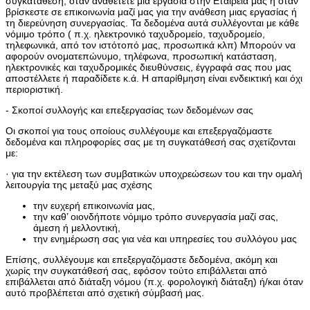
συγκατάθεση, όταν αναθέτετε μια εργασία στην Εταιρεία μας ή όταν
βρίσκεστε σε επικοινωνία μαζί μας για την ανάθεση μιας εργασίας ή
τη διερεύνηση συνεργασίας. Τα δεδομένα αυτά συλλέγονται με κάθε
νόμιμο τρόπο ( π.χ. ηλεκτρονικό ταχυδρομείο, ταχυδρομείο,
τηλεφωνικά, από τον ιστότοπό μας, προσωπικά κλπ) Μπορούν να
αφορούν ονοματεπώνυμο, τηλέφωνα, προσωπική κατάσταση,
ηλεκτρονικές και ταχυδρομικές διευθύνσεις, έγγραφά σας που μας
αποστέλλετε ή παραδίδετε κ.ά. Η απαρίθμηση είναι ενδεικτική και όχι
περιοριστική.
- Σκοποί συλλογής και επεξεργασίας των δεδομένων σας
Οι σκοποί για τους οποίους συλλέγουμε και επεξεργαζόμαστε
δεδομένα και πληροφορίες σας με τη συγκατάθεσή σας σχετίζονται
με:
· για την εκτέλεση των συμβατικών υποχρεώσεων του και την ομαλή
λειτουργία της μεταξύ μας σχέσης
την ευχερή επικοινωνία μας,
την καθ’ οιονδήποτε νόμιμο τρόπο συνεργασία μαζί σας,
άμεση ή μελλοντική,
την ενημέρωση σας για νέα και υπηρεσίες του συλλόγου μας
Επίσης, συλλέγουμε και επεξεργαζόμαστε δεδομένα, ακόμη και
χωρίς την συγκατάθεσή σας, εφόσον τούτο επιβάλλεται από
επιβάλλεται από διάταξη νόμου (π.χ. φορολογική διάταξη) ή/και όταν
αυτό προβλέπεται από σχετική σύμβασή μας.