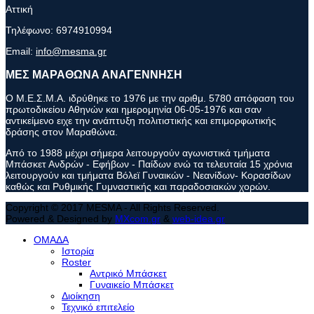
Αττική
Τηλέφωνο:
6974910994
Email:
info@mesma.gr
ΜΕΣ ΜΑΡΑΘΩΝΑ ΑΝΑΓΕΝΝΗΣΗ
Ο Μ.Ε.Σ.Μ.Α. ιδρύθηκε το 1976 με την αριθμ. 5780 απόφαση του
πρωτοδικείου Αθηνών και ημερομηνία 06-05-1976 και σαν
αντικείμενο ειχε την ανάπτυξη πολιτιστικής και επιμορφωτικής
δράσης στον Μαραθώνα.
Από το 1988 μέχρι σήμερα λειτουργούν αγωνιστικά τμήματα
Μπάσκετ Ανδρών - Εφήβων - Παίδων ενώ τα τελευταία 15 χρόνια
λειτουργούν και τμήματα Βόλεϊ Γυναικών - Νεανίδων- Κορασίδων
καθώς και Ρυθμικής Γυμναστικής και παραδοσιακών χορών.
Copyright © 2017 MESMA - All Rights Reserved.
Powered & Designed by
MXcom.gr
&
web-idea.gr
ΟΜΑΔΑ
Ιστορία
Roster
Αντρικό Μπάσκετ
Γυναικείο Μπάσκετ
Διοίκηση
Τεχνικό επιτελείο