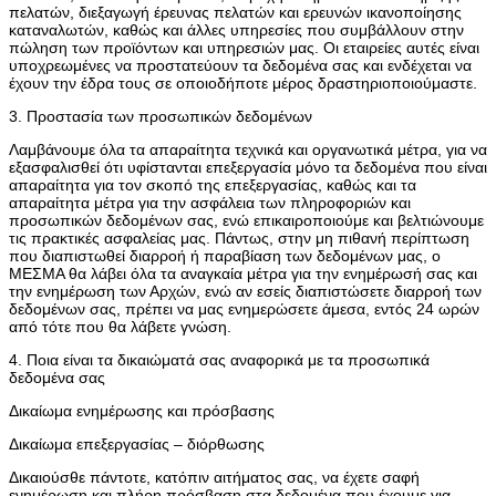
πελατών, διεξαγωγή έρευνας πελατών και ερευνών ικανοποίησης
καταναλωτών, καθώς και άλλες υπηρεσίες που συμβάλλουν στην
πώληση των προϊόντων και υπηρεσιών μας. Οι εταιρείες αυτές είναι
υποχρεωμένες να προστατεύουν τα δεδομένα σας και ενδέχεται να
έχουν την έδρα τους σε οποιοδήποτε μέρος δραστηριοποιούμαστε.
3. Προστασία των προσωπικών δεδομένων
Λαμβάνουμε όλα τα απαραίτητα τεχνικά και οργανωτικά μέτρα, για να
εξασφαλισθεί ότι υφίστανται επεξεργασία μόνο τα δεδομένα που είναι
απαραίτητα για τον σκοπό της επεξεργασίας, καθώς και τα
απαραίτητα μέτρα για την ασφάλεια των πληροφοριών και
προσωπικών δεδομένων σας, ενώ επικαιροποιούμε και βελτιώνουμε
τις πρακτικές ασφαλείας μας. Πάντως, στην μη πιθανή περίπτωση
που διαπιστωθεί διαρροή ή παραβίαση των δεδομένων μας, ο
ΜΕΣΜΑ θα λάβει όλα τα αναγκαία μέτρα για την ενημέρωσή σας και
την ενημέρωση των Αρχών, ενώ αν εσείς διαπιστώσετε διαρροή των
δεδομένων σας, πρέπει να μας ενημερώσετε άμεσα, εντός 24 ωρών
από τότε που θα λάβετε γνώση.
4. Ποια είναι τα δικαιώματά σας αναφορικά με τα προσωπικά
δεδομένα σας
Δικαίωμα ενημέρωσης και πρόσβασης
Δικαίωμα επεξεργασίας – διόρθωσης
Δικαιούσθε πάντοτε, κατόπιν αιτήματος σας, να έχετε σαφή
ενημέρωση και πλήρη πρόσβαση στα δεδομένα που έχουμε για