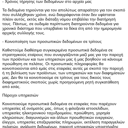
- Χρόνος τήρησης των δεδομένων στο αρχείο μας
Τα δεδομένα τηρούνται για τον απολύτως απαραίτητο για τον σκοπό
που συλλέχθηκαν χρόνο, ενώ διαγράφονται όταν δεν υφίσταται
πλέον αυτός, εκτός εάν διάταξη νόμου επιβάλλει την διατήρησή
τους. Πάντως, σε ουδεμία περίπτωση διατηρούνται δεδομένα για
χρονικό διάστημα που υπερβαίνει τα δέκα έτη από την ημερομηνία
αρχικής συλλογής τους.
- Κοινοποίηση των προσωπικών δεδομένων σε τρίτους
Καθιστούμε διαθέσιμα συγκεκριμένα προσωπικά δεδομένα σε
στρατηγικούς εταίρους που συνεργάζονται μαζί μας για την παροχή
των προϊόντων και των υπηρεσιών μας ή μας βοηθούν να κάνουμε
προώθηση σε πελάτες. Οι προσωπικές πληροφορίες θα
κοινοποιούνται από εμάς στις εταιρείες αυτές με σκοπό την παροχή
ή τη βελτίωση των προϊόντων, των υπηρεσιών και των διαφημίσεών
μας. Δεν θα τα κοινοποιούμε σε τρίτους για τους δικούς τους
διαφημιστικούς σκοπούς χωρίς προηγούμενη ρητή συγκατάθεση
από εσάς.
Πάροχοι υπηρεσιών
Κοινοποιούμε προσωπικά δεδομένα σε εταιρείες που παρέχουν
υπηρεσίες εξ ονόματός μας, όπως η φιλοξενία ιστοσελίδων,
υπηρεσίες ηλεκτρονικού ταχυδρομείου, προώθηση, χορηγία
κληρώσεων, διαγωνισμών και άλλων προωθητικών ενεργειών,
έλεγχοι, υπηρεσίες επεξεργασίας πληρωμών, εκτέλεση παραγγελιών
πελατών, ανάλυση δεδομένων, παροχή υπηρεσιών υποστήριξης