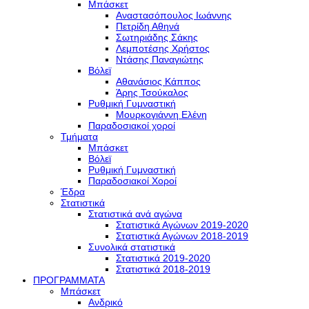
Μπάσκετ
Αναστασόπουλος Ιωάννης
Πετρίδη Αθηνά
Σωτηριάδης Σάκης
Λεμποτέσης Χρήστος
Ντάσης Παναγιώτης
Βόλεϊ
Αθανάσιος Κάππος
Άρης Τσούκαλος
Ρυθμική Γυμναστική
Μουρκογιάννη Ελένη
Παραδοσιακοί χοροί
Τμήματα
Μπάσκετ
Βόλεϊ
Ρυθμική Γυμναστική
Παραδοσιακοί Χοροί
Έδρα
Στατιστικά
Στατιστικά ανά αγώνα
Στατιστικά Αγώνων 2019-2020
Στατιστικά Αγώνων 2018-2019
Συνολικά στατιστικά
Στατιστικά 2019-2020
Στατιστικά 2018-2019
ΠΡΟΓΡΑΜΜΑΤΑ
Μπάσκετ
Ανδρικό