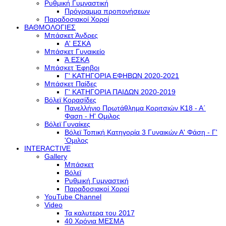
Ρυθμική Γυμναστική
Πρόγραμμα προπονήσεων
Παραδοσιακοί Χοροί
ΒΑΘΜΟΛΟΓΙΕΣ
Μπάσκετ Άνδρες
Α' ΕΣΚΑ
Μπάσκετ Γυναικείο
Ά ΕΣΚΑ
Μπάσκετ Έφηβοι
Γ' ΚΑΤΗΓΟΡΙΑ ΕΦΗΒΩΝ 2020-2021
Μπάσκετ Παίδες
Γ' ΚΑΤΗΓΟΡΙΑ ΠΑΙΔΩΝ 2020-2019
Βόλεϊ Κορασίδες
Πανελλήνιο Πρωτάθλημα Κοριτσιών Κ18 - Α΄
Φαση - H' Ομιλος
Βόλεϊ Γυναίκες
Βόλεϊ Τοπική Κατηγορία 3 Γυναικών Α' Φάση - Γ'
'Ομιλος
INTERACTIVE
Gallery
Μπάσκετ
Βόλεϊ
Ρυθμική Γυμναστική
Παραδοσιακοί Χοροί
YouTube Channel
Video
Τα καλυτερα του 2017
40 Χρόνια ΜΕΣΜΑ