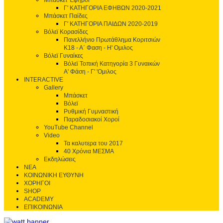
Μπάσκετ Έφηβοι
Γ' ΚΑΤΗΓΟΡΙΑ ΕΦΗΒΩΝ 2020-2021
Μπάσκετ Παίδες
Γ' ΚΑΤΗΓΟΡΙΑ ΠΑΙΔΩΝ 2020-2019
Βόλεϊ Κορασίδες
Πανελλήνιο Πρωτάθλημα Κοριτσιών
Κ18 - Α΄ Φαση - H' Ομιλος
Βόλεϊ Γυναίκες
Βόλεϊ Τοπική Κατηγορία 3 Γυναικών
Α' Φάση - Γ' 'Ομιλος
INTERACTIVE
Gallery
Μπάσκετ
Βόλεϊ
Ρυθμική Γυμναστική
Παραδοσιακοί Χοροί
YouTube Channel
Video
Τα καλυτερα του 2017
40 Χρόνια ΜΕΣΜΑ
Εκδηλώσεις
ΝΕΑ
ΚΟΙΝΩΝΙΚΗ ΕΥΘΥΝΗ
ΧΟΡΗΓΟΙ
SHOP
ACADEMY
ΕΠΙΚΟΙΝΩΝΙΑ