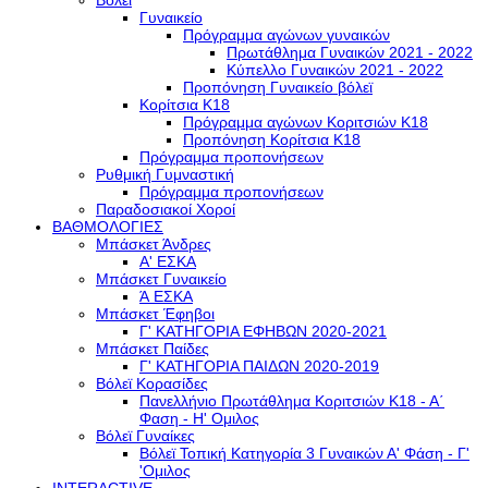
Βόλεϊ
Γυναικείο
Πρόγραμμα αγώνων γυναικών
Πρωτάθλημα Γυναικών 2021 - 2022
Κύπελλο Γυναικών 2021 - 2022
Προπόνηση Γυναικείο βόλεϊ
Κορίτσια Κ18
Πρόγραμμα αγώνων Κοριτσιών Κ18
Προπόνηση Κορίτσια Κ18
Πρόγραμμα προπονήσεων
Ρυθμική Γυμναστική
Πρόγραμμα προπονήσεων
Παραδοσιακοί Χοροί
ΒΑΘΜΟΛΟΓΙΕΣ
Μπάσκετ Άνδρες
Α' ΕΣΚΑ
Μπάσκετ Γυναικείο
Ά ΕΣΚΑ
Μπάσκετ Έφηβοι
Γ' ΚΑΤΗΓΟΡΙΑ ΕΦΗΒΩΝ 2020-2021
Μπάσκετ Παίδες
Γ' ΚΑΤΗΓΟΡΙΑ ΠΑΙΔΩΝ 2020-2019
Βόλεϊ Κορασίδες
Πανελλήνιο Πρωτάθλημα Κοριτσιών Κ18 - Α΄
Φαση - H' Ομιλος
Βόλεϊ Γυναίκες
Βόλεϊ Τοπική Κατηγορία 3 Γυναικών Α' Φάση - Γ'
'Ομιλος