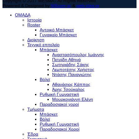
Copyright © 2017 MESMA - All Rights Reserved.
Powered & Designed by
MXcom.gr
&
web-idea.gr
ΟΜΑΔΑ
Ιστορία
Roster
Αντρικό Μπάσκετ
Γυναικείο Μπάσκετ
Διοίκηση
Τεχνικό επιτελείο
Μπάσκετ
Αναστασόπουλος Ιωάννης
Πετρίδη Αθηνά
Σωτηριάδης Σάκης
Λεμποτέσης Χρήστος
Ντάσης Παναγιώτης
Βόλεϊ
Αθανάσιος Κάππος
Άρης Τσούκαλος
Ρυθμική Γυμναστική
Μουρκογιάννη Ελένη
Παραδοσιακοί χοροί
Τμήματα
Μπάσκετ
Βόλεϊ
Ρυθμική Γυμναστική
Παραδοσιακοί Χοροί
Έδρα