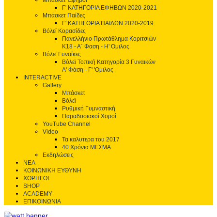
Μπάσκετ Έφηβοι
Γ' ΚΑΤΗΓΟΡΙΑ ΕΦΗΒΩΝ 2020-2021
Μπάσκετ Παίδες
Γ' ΚΑΤΗΓΟΡΙΑ ΠΑΙΔΩΝ 2020-2019
Βόλεϊ Κορασίδες
Πανελλήνιο Πρωτάθλημα Κοριτσιών
Κ18 - Α΄ Φαση - H' Ομιλος
Βόλεϊ Γυναίκες
Βόλεϊ Τοπική Κατηγορία 3 Γυναικών
Α' Φάση - Γ' 'Ομιλος
INTERACTIVE
Gallery
Μπάσκετ
Βόλεϊ
Ρυθμική Γυμναστική
Παραδοσιακοί Χοροί
YouTube Channel
Video
Τα καλυτερα του 2017
40 Χρόνια ΜΕΣΜΑ
Εκδηλώσεις
ΝΕΑ
ΚΟΙΝΩΝΙΚΗ ΕΥΘΥΝΗ
ΧΟΡΗΓΟΙ
SHOP
ACADEMY
ΕΠΙΚΟΙΝΩΝΙΑ