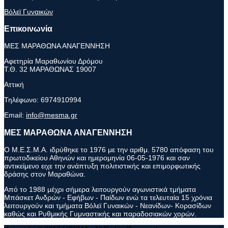
Βόλεϊ Γυναικών
Επικοινωνία
ΜΕΣ ΜΑΡΑΘΩΝΑ ΑΝΑΓΕΝΝΗΣΗ
Αφετηρία Μαραθωνίου Δρόμου
Τ.Θ. 32 ΜΑΡΑΘΩΝΑΣ 19007
Αττική
Τηλέφωνο:
6974910994
Email:
info@mesma.gr
ΜΕΣ ΜΑΡΑΘΩΝΑ ΑΝΑΓΕΝΝΗΣΗ
Ο Μ.Ε.Σ.Μ.Α. ιδρύθηκε το 1976 με την αριθμ. 5780 απόφαση του
πρωτοδικείου Αθηνών και ημερομηνία 06-05-1976 και σαν
αντικείμενο ειχε την ανάπτυξη πολιτιστικής και επιμορφωτικής
δράσης στον Μαραθώνα.
Από το 1988 μέχρι σήμερα λειτουργούν αγωνιστικά τμήματα
Μπάσκετ Ανδρών - Εφήβων - Παίδων ενώ τα τελευταία 15 χρόνια
λειτουργούν και τμήματα Βόλεϊ Γυναικών - Νεανίδων- Κορασίδων
καθώς και Ρυθμικής Γυμναστικής και παραδοσιακών χορών.