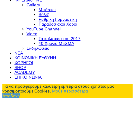
INTERACTIVE
Gallery
Μπάσκετ
Βόλεϊ
Ρυθμική Γυμναστική
Παραδοσιακοί Χοροί
YouTube Channel
Video
Τα καλυτερα του 2017
40 Χρόνια ΜΕΣΜΑ
Εκδηλώσεις
ΝΕΑ
ΚΟΙΝΩΝΙΚΗ ΕΥΘΥΝΗ
ΧΟΡΗΓΟΙ
SHOP
ACADEMY
ΕΠΙΚΟΙΝΩΝΙΑ
Για να προσφέρουμε καλύτερη εμπειρία στους χρήστες μας
χρησιμοποιούμε Cookies.
Μάθε περισσότερα
Αποδοχή