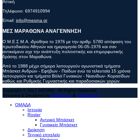
Αττική
Τηλέφωνο:
6974910994
Email:
info@mesma.gr
ΜΕΣ ΜΑΡΑΘΩΝΑ ΑΝΑΓΕΝΝΗΣΗ
Ο Μ.Ε.Σ.Μ.Α. ιδρύθηκε το 1976 με την αριθμ. 5780 απόφαση του
πρωτοδικείου Αθηνών και ημερομηνία 06-05-1976 και σαν
αντικείμενο ειχε την ανάπτυξη πολιτιστικής και επιμορφωτικής
δράσης στον Μαραθώνα.
Από το 1988 μέχρι σήμερα λειτουργούν αγωνιστικά τμήματα
Μπάσκετ Ανδρών - Εφήβων - Παίδων ενώ τα τελευταία 15 χρόνια
λειτουργούν και τμήματα Βόλεϊ Γυναικών - Νεανίδων- Κορασίδων
καθώς και Ρυθμικής Γυμναστικής και παραδοσιακών χορών.
Copyright © 2017 MESMA - All Rights Reserved.
Powered & Designed by
MXcom.gr
&
web-idea.gr
ΟΜΑΔΑ
Ιστορία
Roster
Αντρικό Μπάσκετ
Γυναικείο Μπάσκετ
Διοίκηση
Τεχνικό επιτελείο
Μπάσκετ