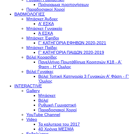
Πρόγραμμα προπονήσεων
Παραδοσιακοί Χοροί
ΒΑΘΜΟΛΟΓΙΕΣ
Μπάσκετ Άνδρες
Α' ΕΣΚΑ
Μπάσκετ Γυναικείο
Ά ΕΣΚΑ
Μπάσκετ Έφηβοι
Γ' ΚΑΤΗΓΟΡΙΑ ΕΦΗΒΩΝ 2020-2021
Μπάσκετ Παίδες
Γ' ΚΑΤΗΓΟΡΙΑ ΠΑΙΔΩΝ 2020-2019
Βόλεϊ Κορασίδες
Πανελλήνιο Πρωτάθλημα Κοριτσιών Κ18 - Α΄
Φαση - H' Ομιλος
Βόλεϊ Γυναίκες
Βόλεϊ Τοπική Κατηγορία 3 Γυναικών Α' Φάση - Γ'
'Ομιλος
INTERACTIVE
Gallery
Μπάσκετ
Βόλεϊ
Ρυθμική Γυμναστική
Παραδοσιακοί Χοροί
YouTube Channel
Video
Τα καλυτερα του 2017
40 Χρόνια ΜΕΣΜΑ
Εκδηλώσεις