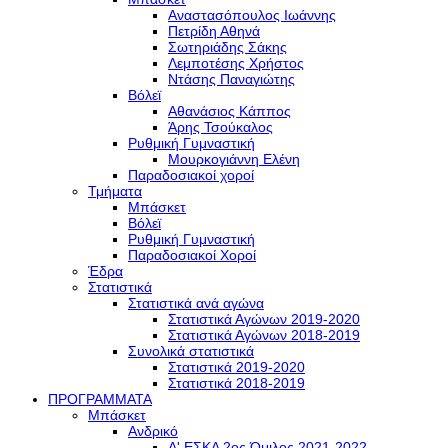
Αναστασόπουλος Ιωάννης
Πετρίδη Αθηνά
Σωτηριάδης Σάκης
Λεμποτέσης Χρήστος
Ντάσης Παναγιώτης
Βόλεϊ
Αθανάσιος Κάππος
Άρης Τσούκαλος
Ρυθμική Γυμναστική
Μουρκογιάννη Ελένη
Παραδοσιακοί χοροί
Τμήματα
Μπάσκετ
Βόλεϊ
Ρυθμική Γυμναστική
Παραδοσιακοί Χοροί
Έδρα
Στατιστικά
Στατιστικά ανά αγώνα
Στατιστικά Αγώνων 2019-2020
Στατιστικά Αγώνων 2018-2019
Συνολικά στατιστικά
Στατιστικά 2019-2020
Στατιστικά 2018-2019
ΠΡΟΓΡΑΜΜΑΤΑ
Μπάσκετ
Ανδρικό
Α' ΕΣΚΑ 2ος Όμιλος 2021-2022