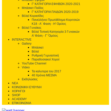
Μπάσκετ Έφηβοι
Γ' ΚΑΤΗΓΟΡΙΑ ΕΦΗΒΩΝ 2020-2021
Μπάσκετ Παίδες
Γ' ΚΑΤΗΓΟΡΙΑ ΠΑΙΔΩΝ 2020-2019
Βόλεϊ Κορασίδες
Πανελλήνιο Πρωτάθλημα Κοριτσιών
Κ18 - Α΄ Φαση - H' Ομιλος
Βόλεϊ Γυναίκες
Βόλεϊ Τοπική Κατηγορία 3 Γυναικών
Α' Φάση - Γ' 'Ομιλος
INTERACTIVE
Gallery
Μπάσκετ
Βόλεϊ
Ρυθμική Γυμναστική
Παραδοσιακοί Χοροί
YouTube Channel
Video
Τα καλυτερα του 2017
40 Χρόνια ΜΕΣΜΑ
Εκδηλώσεις
ΝΕΑ
ΚΟΙΝΩΝΙΚΗ ΕΥΘΥΝΗ
ΧΟΡΗΓΟΙ
SHOP
ACADEMY
ΕΠΙΚΟΙΝΩΝΙΑ