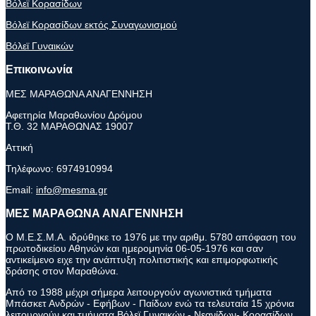
Βόλεϊ Κορασίδων
Βόλεϊ Κορασίδων εκτός Συναγωνισμού
Βόλεϊ Γυναικών
Επικοινωνία
ΜΕΣ ΜΑΡΑΘΩΝΑ ΑΝΑΓΕΝΝΗΣΗ
Αφετηρία Μαραθωνίου Δρόμου
Τ.Θ. 32 ΜΑΡΑΘΩΝΑΣ 19007
Αττική
Τηλέφωνο:
6974910994
Email:
info@mesma.gr
ΜΕΣ ΜΑΡΑΘΩΝΑ ΑΝΑΓΕΝΝΗΣΗ
Ο Μ.Ε.Σ.Μ.Α. ιδρύθηκε το 1976 με την αριθμ. 5780 απόφαση του
πρωτοδικείου Αθηνών και ημερομηνία 06-05-1976 και σαν
αντικείμενο ειχε την ανάπτυξη πολιτιστικής και επιμορφωτικής
δράσης στον Μαραθώνα.
Από το 1988 μέχρι σήμερα λειτουργούν αγωνιστικά τμήματα
Μπάσκετ Ανδρών - Εφήβων - Παίδων ενώ τα τελευταία 15 χρόνια
λειτουργούν και τμήματα Βόλεϊ Γυναικών - Νεανίδων- Κορασίδων