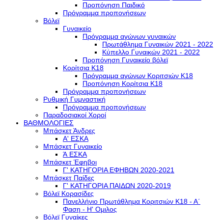
Προπόνηση Παιδικό
Πρόγραμμα προπονήσεων
Βόλεϊ
Γυναικείο
Πρόγραμμα αγώνων γυναικών
Πρωτάθλημα Γυναικών 2021 - 2022
Κύπελλο Γυναικών 2021 - 2022
Προπόνηση Γυναικείο βόλεϊ
Κορίτσια Κ18
Πρόγραμμα αγώνων Κοριτσιών Κ18
Προπόνηση Κορίτσια Κ18
Πρόγραμμα προπονήσεων
Ρυθμική Γυμναστική
Πρόγραμμα προπονήσεων
Παραδοσιακοί Χοροί
ΒΑΘΜΟΛΟΓΙΕΣ
Μπάσκετ Άνδρες
Α' ΕΣΚΑ
Μπάσκετ Γυναικείο
Ά ΕΣΚΑ
Μπάσκετ Έφηβοι
Γ' ΚΑΤΗΓΟΡΙΑ ΕΦΗΒΩΝ 2020-2021
Μπάσκετ Παίδες
Γ' ΚΑΤΗΓΟΡΙΑ ΠΑΙΔΩΝ 2020-2019
Βόλεϊ Κορασίδες
Πανελλήνιο Πρωτάθλημα Κοριτσιών Κ18 - Α΄
Φαση - H' Ομιλος
Βόλεϊ Γυναίκες