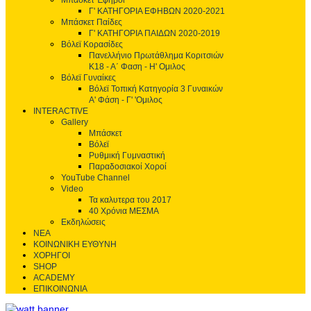
Μπάσκετ Έφηβοι
Γ' ΚΑΤΗΓΟΡΙΑ ΕΦΗΒΩΝ 2020-2021
Μπάσκετ Παίδες
Γ' ΚΑΤΗΓΟΡΙΑ ΠΑΙΔΩΝ 2020-2019
Βόλεϊ Κορασίδες
Πανελλήνιο Πρωτάθλημα Κοριτσιών
Κ18 - Α΄ Φαση - H' Ομιλος
Βόλεϊ Γυναίκες
Βόλεϊ Τοπική Κατηγορία 3 Γυναικών
Α' Φάση - Γ' 'Ομιλος
INTERACTIVE
Gallery
Μπάσκετ
Βόλεϊ
Ρυθμική Γυμναστική
Παραδοσιακοί Χοροί
YouTube Channel
Video
Τα καλυτερα του 2017
40 Χρόνια ΜΕΣΜΑ
Εκδηλώσεις
ΝΕΑ
ΚΟΙΝΩΝΙΚΗ ΕΥΘΥΝΗ
ΧΟΡΗΓΟΙ
SHOP
ACADEMY
ΕΠΙΚΟΙΝΩΝΙΑ