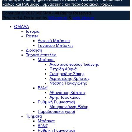
καθώς και Ρυθμικής Γυμναστικής και παραδοσιακών χορών.
Copyright © 2017 MESMA - All Rights Reserved.
Powered & Designed by
MXcom.gr
&
web-idea.gr
ΟΜΑΔΑ
Ιστορία
Roster
Αντρικό Μπάσκετ
Γυναικείο Μπάσκετ
Διοίκηση
Τεχνικό επιτελείο
Μπάσκετ
Αναστασόπουλος Ιωάννης
Πετρίδη Αθηνά
Σωτηριάδης Σάκης
Λεμποτέσης Χρήστος
Ντάσης Παναγιώτης
Βόλεϊ
Αθανάσιος Κάππος
Άρης Τσούκαλος
Ρυθμική Γυμναστική
Μουρκογιάννη Ελένη
Παραδοσιακοί χοροί
Τμήματα
Μπάσκετ
Βόλεϊ
Ρυθμική Γυμναστική