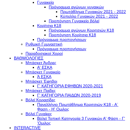
Γυναικείο
Πρόγραμμα αγώνων γυναικών
Πρωτάθλημα Γυναικών 2021 - 2022
Κύπελλο Γυναικών 2021 - 2022
Προπόνηση Γυναικείο βόλεϊ
Κορίτσια Κ18
Πρόγραμμα αγώνων Κοριτσιών Κ18
Προπόνηση Κορίτσια Κ18
Πρόγραμμα προπονήσεων
Ρυθμική Γυμναστική
Πρόγραμμα προπονήσεων
Παραδοσιακοί Χοροί
ΒΑΘΜΟΛΟΓΙΕΣ
Μπάσκετ Άνδρες
Α' ΕΣΚΑ
Μπάσκετ Γυναικείο
Ά ΕΣΚΑ
Μπάσκετ Έφηβοι
Γ' ΚΑΤΗΓΟΡΙΑ ΕΦΗΒΩΝ 2020-2021
Μπάσκετ Παίδες
Γ' ΚΑΤΗΓΟΡΙΑ ΠΑΙΔΩΝ 2020-2019
Βόλεϊ Κορασίδες
Πανελλήνιο Πρωτάθλημα Κοριτσιών Κ18 - Α΄
Φαση - H' Ομιλος
Βόλεϊ Γυναίκες
Βόλεϊ Τοπική Κατηγορία 3 Γυναικών Α' Φάση - Γ'
'Ομιλος
INTERACTIVE