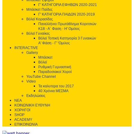
Μπάσκετ Έφηβοι
Γ' ΚΑΤΗΓΟΡΙΑ ΕΦΗΒΩΝ 2020-2021
Μπάσκετ Παίδες
Γ' ΚΑΤΗΓΟΡΙΑ ΠΑΙΔΩΝ 2020-2019
Βόλεϊ Κορασίδες
Πανελλήνιο Πρωτάθλημα Κοριτσιών
Κ18 - Α΄ Φαση - H' Ομιλος
Βόλεϊ Γυναίκες
Βόλεϊ Τοπική Κατηγορία 3 Γυναικών
Α' Φάση - Γ' 'Ομιλος
INTERACTIVE
Gallery
Μπάσκετ
Βόλεϊ
Ρυθμική Γυμναστική
Παραδοσιακοί Χοροί
YouTube Channel
Video
Τα καλυτερα του 2017
40 Χρόνια ΜΕΣΜΑ
Εκδηλώσεις
ΝΕΑ
ΚΟΙΝΩΝΙΚΗ ΕΥΘΥΝΗ
ΧΟΡΗΓΟΙ
SHOP
ACADEMY
ΕΠΙΚΟΙΝΩΝΙΑ