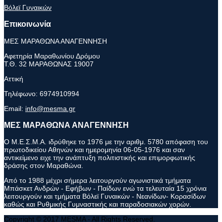
Βόλεϊ Γυναικών
Επικοινωνία
ΜΕΣ ΜΑΡΑΘΩΝΑ ΑΝΑΓΕΝΝΗΣΗ
Αφετηρία Μαραθωνίου Δρόμου
Τ.Θ. 32 ΜΑΡΑΘΩΝΑΣ 19007
Αττική
Τηλέφωνο:
6974910994
Email:
info@mesma.gr
ΜΕΣ ΜΑΡΑΘΩΝΑ ΑΝΑΓΕΝΝΗΣΗ
Ο Μ.Ε.Σ.Μ.Α. ιδρύθηκε το 1976 με την αριθμ. 5780 απόφαση του
πρωτοδικείου Αθηνών και ημερομηνία 06-05-1976 και σαν
αντικείμενο ειχε την ανάπτυξη πολιτιστικής και επιμορφωτικής
δράσης στον Μαραθώνα.
Από το 1988 μέχρι σήμερα λειτουργούν αγωνιστικά τμήματα
Μπάσκετ Ανδρών - Εφήβων - Παίδων ενώ τα τελευταία 15 χρόνια
λειτουργούν και τμήματα Βόλεϊ Γυναικών - Νεανίδων- Κορασίδων
καθώς και Ρυθμικής Γυμναστικής και παραδοσιακών χορών.
Copyright © 2017 MESMA - All Rights Reserved.