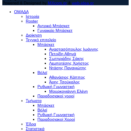
Powered & Designed by
MXcom.gr
&
web-idea.gr
ΟΜΑΔΑ
Ιστορία
Roster
Αντρικό Μπάσκετ
Γυναικείο Μπάσκετ
Διοίκηση
Τεχνικό επιτελείο
Μπάσκετ
Αναστασόπουλος Ιωάννης
Πετρίδη Αθηνά
Σωτηριάδης Σάκης
Λεμποτέσης Χρήστος
Ντάσης Παναγιώτης
Βόλεϊ
Αθανάσιος Κάππος
Άρης Τσούκαλος
Ρυθμική Γυμναστική
Μουρκογιάννη Ελένη
Παραδοσιακοί χοροί
Τμήματα
Μπάσκετ
Βόλεϊ
Ρυθμική Γυμναστική
Παραδοσιακοί Χοροί
Έδρα
Στατιστικά