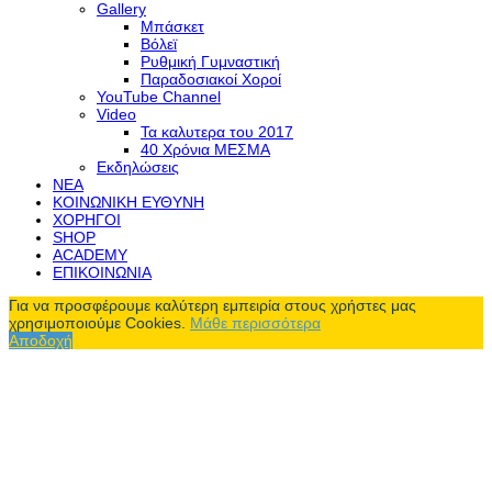
Gallery
Μπάσκετ
Βόλεϊ
Ρυθμική Γυμναστική
Παραδοσιακοί Χοροί
YouTube Channel
Video
Τα καλυτερα του 2017
40 Χρόνια ΜΕΣΜΑ
Εκδηλώσεις
ΝΕΑ
ΚΟΙΝΩΝΙΚΗ ΕΥΘΥΝΗ
ΧΟΡΗΓΟΙ
SHOP
ACADEMY
ΕΠΙΚΟΙΝΩΝΙΑ
Για να προσφέρουμε καλύτερη εμπειρία στους χρήστες μας
χρησιμοποιούμε Cookies.
Μάθε περισσότερα
Αποδοχή