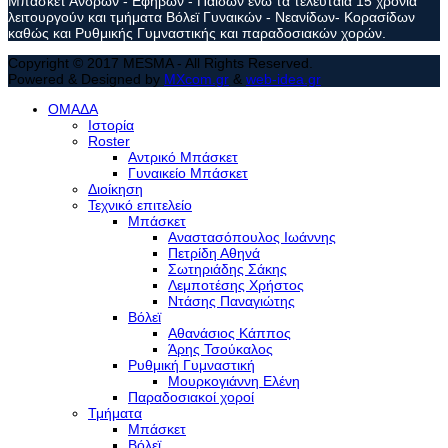
Μπάσκετ Ανδρών - Εφήβων - Παίδων ενώ τα τελευταία 15 χρόνια
λειτουργούν και τμήματα Βόλεϊ Γυναικών - Νεανίδων- Κορασίδων
καθώς και Ρυθμικής Γυμναστικής και παραδοσιακών χορών.
Copyright © 2017 MESMA - All Rights Reserved.
Powered & Designed by
MXcom.gr
&
web-idea.gr
ΟΜΑΔΑ
Ιστορία
Roster
Αντρικό Μπάσκετ
Γυναικείο Μπάσκετ
Διοίκηση
Τεχνικό επιτελείο
Μπάσκετ
Αναστασόπουλος Ιωάννης
Πετρίδη Αθηνά
Σωτηριάδης Σάκης
Λεμποτέσης Χρήστος
Ντάσης Παναγιώτης
Βόλεϊ
Αθανάσιος Κάππος
Άρης Τσούκαλος
Ρυθμική Γυμναστική
Μουρκογιάννη Ελένη
Παραδοσιακοί χοροί
Τμήματα
Μπάσκετ
Βόλεϊ