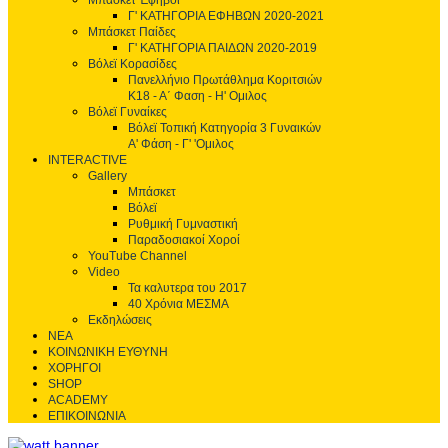
Μπάσκετ Έφηβοι
Γ' ΚΑΤΗΓΟΡΙΑ ΕΦΗΒΩΝ 2020-2021
Μπάσκετ Παίδες
Γ' ΚΑΤΗΓΟΡΙΑ ΠΑΙΔΩΝ 2020-2019
Βόλεϊ Κορασίδες
Πανελλήνιο Πρωτάθλημα Κοριτσιών
Κ18 - Α΄ Φαση - H' Ομιλος
Βόλεϊ Γυναίκες
Βόλεϊ Τοπική Κατηγορία 3 Γυναικών
Α' Φάση - Γ' 'Ομιλος
INTERACTIVE
Gallery
Μπάσκετ
Βόλεϊ
Ρυθμική Γυμναστική
Παραδοσιακοί Χοροί
YouTube Channel
Video
Τα καλυτερα του 2017
40 Χρόνια ΜΕΣΜΑ
Εκδηλώσεις
ΝΕΑ
ΚΟΙΝΩΝΙΚΗ ΕΥΘΥΝΗ
ΧΟΡΗΓΟΙ
SHOP
ACADEMY
ΕΠΙΚΟΙΝΩΝΙΑ