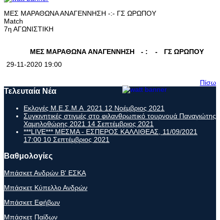
ΜΕΣ ΜΑΡΑΘΩΝΑ ΑΝΑΓΕΝΝΗΣΗ -:- ΓΣ ΩΡΩΠΟΥ
Match
7η ΑΓΩΝΙΣΤΙΚΗ
ΜΕΣ ΜΑΡΑΘΩΝΑ ΑΝΑΓΕΝΝΗΣΗ
- :
-
ΓΣ ΩΡΩΠΟΥ
29-11-2020 19:00
Πίσω
Τελευταία Νέα
Εκλογές Μ.Ε.Σ.Μ.Α 2021
12 Νοέμβριος 2021
Συγκινητικές στιγμές στο φιλανθρωπικό τουρνουά Παναγιώτης
Χαμηλοθώρης 2021
14 Σεπτέμβριος 2021
***LIVE*** ΜΕΣΜΑ - ΕΣΠΕΡΟΣ ΚΑΛΛΙΘΕΑΣ, 11/09/2021
17:00
10 Σεπτέμβριος 2021
Βαθμολογίες
Μπάσκετ Ανδρών Β' ΕΣΚΑ
Μπάσκετ Κύπελλο Ανδρών
Μπάσκετ Εφήβων
Μπάσκετ Παίδων