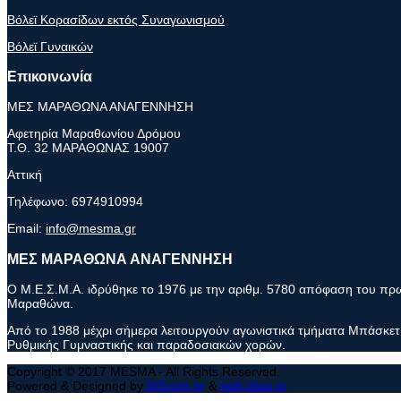
Βόλεϊ Κορασίδων εκτός Συναγωνισμού
Βόλεϊ Γυναικών
Επικοινωνία
ΜΕΣ ΜΑΡΑΘΩΝΑ ΑΝΑΓΕΝΝΗΣΗ
Αφετηρία Μαραθωνίου Δρόμου
Τ.Θ. 32 ΜΑΡΑΘΩΝΑΣ 19007
Αττική
Τηλέφωνο:
6974910994
Email:
info@mesma.gr
ΜΕΣ ΜΑΡΑΘΩΝΑ ΑΝΑΓΕΝΝΗΣΗ
Ο Μ.Ε.Σ.Μ.Α. ιδρύθηκε το 1976 με την αριθμ. 5780 απόφαση του πρωτ
Μαραθώνα.
Από το 1988 μέχρι σήμερα λειτουργούν αγωνιστικά τμήματα Μπάσκετ 
Ρυθμικής Γυμναστικής και παραδοσιακών χορών.
Copyright © 2017 MESMA - All Rights Reserved.
Powered & Designed by
MXcom.gr
&
web-idea.gr