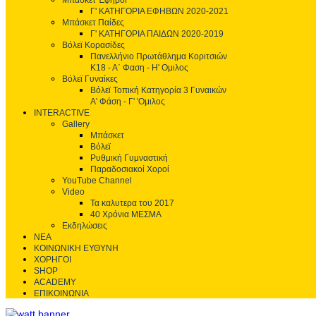
Μπάσκετ Έφηβοι
Γ' ΚΑΤΗΓΟΡΙΑ ΕΦΗΒΩΝ 2020-2021
Μπάσκετ Παίδες
Γ' ΚΑΤΗΓΟΡΙΑ ΠΑΙΔΩΝ 2020-2019
Βόλεϊ Κορασίδες
Πανελλήνιο Πρωτάθλημα Κοριτσιών
Κ18 - Α΄ Φαση - H' Ομιλος
Βόλεϊ Γυναίκες
Βόλεϊ Τοπική Κατηγορία 3 Γυναικών
Α' Φάση - Γ' 'Ομιλος
INTERACTIVE
Gallery
Μπάσκετ
Βόλεϊ
Ρυθμική Γυμναστική
Παραδοσιακοί Χοροί
YouTube Channel
Video
Τα καλυτερα του 2017
40 Χρόνια ΜΕΣΜΑ
Εκδηλώσεις
ΝΕΑ
ΚΟΙΝΩΝΙΚΗ ΕΥΘΥΝΗ
ΧΟΡΗΓΟΙ
SHOP
ACADEMY
ΕΠΙΚΟΙΝΩΝΙΑ