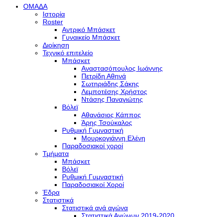
ΟΜΑΔΑ
Ιστορία
Roster
Αντρικό Μπάσκετ
Γυναικείο Μπάσκετ
Διοίκηση
Τεχνικό επιτελείο
Μπάσκετ
Αναστασόπουλος Ιωάννης
Πετρίδη Αθηνά
Σωτηριάδης Σάκης
Λεμποτέσης Χρήστος
Ντάσης Παναγιώτης
Βόλεϊ
Αθανάσιος Κάππος
Άρης Τσούκαλος
Ρυθμική Γυμναστική
Μουρκογιάννη Ελένη
Παραδοσιακοί χοροί
Τμήματα
Μπάσκετ
Βόλεϊ
Ρυθμική Γυμναστική
Παραδοσιακοί Χοροί
Έδρα
Στατιστικά
Στατιστικά ανά αγώνα
Στατιστικά Αγώνων 2019-2020