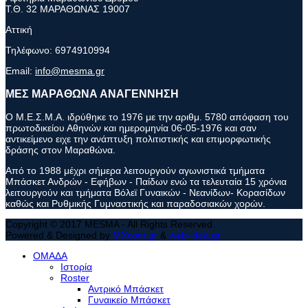
Τ.Θ. 32 ΜΑΡΑΘΩΝΑΣ 19007
Αττική
Τηλέφωνο:
6974910994
Email:
info@mesma.gr
ΜΕΣ ΜΑΡΑΘΩΝΑ ΑΝΑΓΕΝΝΗΣΗ
Ο Μ.Ε.Σ.Μ.Α. ιδρύθηκε το 1976 με την αριθμ. 5780 απόφαση του
πρωτοδικείου Αθηνών και ημερομηνία 06-05-1976 και σαν
αντικείμενο ειχε την ανάπτυξη πολιτιστικής και επιμορφωτικής
δράσης στον Μαραθώνα.
Από το 1988 μέχρι σήμερα λειτουργούν αγωνιστικά τμήματα
Μπάσκετ Ανδρών - Εφήβων - Παίδων ενώ τα τελευταία 15 χρόνια
λειτουργούν και τμήματα Βόλεϊ Γυναικών - Νεανίδων- Κορασίδων
καθώς και Ρυθμικής Γυμναστικής και παραδοσιακών χορών.
Copyright © 2017 MESMA - All Rights Reserved.
Powered & Designed by
MXcom.gr
&
web-idea.gr
ΟΜΑΔΑ
Ιστορία
Roster
Αντρικό Μπάσκετ
Γυναικείο Μπάσκετ