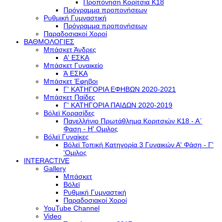
Προπόνηση Κορίτσια Κ18
Πρόγραμμα προπονήσεων
Ρυθμική Γυμναστική
Πρόγραμμα προπονήσεων
Παραδοσιακοί Χοροί
ΒΑΘΜΟΛΟΓΙΕΣ
Μπάσκετ Άνδρες
Α' ΕΣΚΑ
Μπάσκετ Γυναικείο
Ά ΕΣΚΑ
Μπάσκετ Έφηβοι
Γ' ΚΑΤΗΓΟΡΙΑ ΕΦΗΒΩΝ 2020-2021
Μπάσκετ Παίδες
Γ' ΚΑΤΗΓΟΡΙΑ ΠΑΙΔΩΝ 2020-2019
Βόλεϊ Κορασίδες
Πανελλήνιο Πρωτάθλημα Κοριτσιών Κ18 - Α΄
Φαση - H' Ομιλος
Βόλεϊ Γυναίκες
Βόλεϊ Τοπική Κατηγορία 3 Γυναικών Α' Φάση - Γ'
'Ομιλος
INTERACTIVE
Gallery
Μπάσκετ
Βόλεϊ
Ρυθμική Γυμναστική
Παραδοσιακοί Χοροί
YouTube Channel
Video