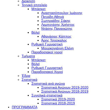
Διοίκηση
Τεχνικό επιτελείο
Μπάσκετ
Αναστασόπουλος Ιωάννης
Πετρίδη Αθηνά
Σωτηριάδης Σάκης
Λεμποτέσης Χρήστος
Ντάσης Παναγιώτης
Βόλεϊ
Αθανάσιος Κάππος
Άρης Τσούκαλος
Ρυθμική Γυμναστική
Μουρκογιάννη Ελένη
Παραδοσιακοί χοροί
Τμήματα
Μπάσκετ
Βόλεϊ
Ρυθμική Γυμναστική
Παραδοσιακοί Χοροί
Έδρα
Στατιστικά
Στατιστικά ανά αγώνα
Στατιστικά Αγώνων 2019-2020
Στατιστικά Αγώνων 2018-2019
Συνολικά στατιστικά
Στατιστικά 2019-2020
Στατιστικά 2018-2019
ΠΡΟΓΡΑΜΜΑΤΑ