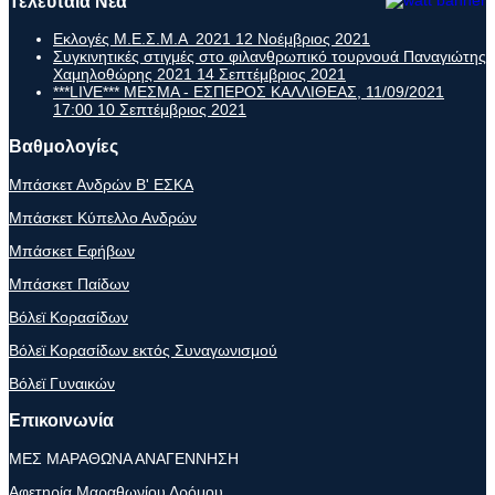
Τελευταία Νέα
Εκλογές Μ.Ε.Σ.Μ.Α 2021
12 Νοέμβριος 2021
Συγκινητικές στιγμές στο φιλανθρωπικό τουρνουά Παναγιώτης
Χαμηλοθώρης 2021
14 Σεπτέμβριος 2021
***LIVE*** ΜΕΣΜΑ - ΕΣΠΕΡΟΣ ΚΑΛΛΙΘΕΑΣ, 11/09/2021
17:00
10 Σεπτέμβριος 2021
Βαθμολογίες
Μπάσκετ Ανδρών Β' ΕΣΚΑ
Μπάσκετ Κύπελλο Ανδρών
Μπάσκετ Εφήβων
Μπάσκετ Παίδων
Βόλεϊ Κορασίδων
Βόλεϊ Κορασίδων εκτός Συναγωνισμού
Βόλεϊ Γυναικών
Επικοινωνία
ΜΕΣ ΜΑΡΑΘΩΝΑ ΑΝΑΓΕΝΝΗΣΗ
Αφετηρία Μαραθωνίου Δρόμου