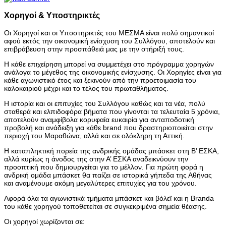
Χορηγοί & Υποστηρικτές
Οι Χορηγοί και οι Υποστηρικτές του ΜΕΣΜΑ είναι πολύ σημαντικοί
αφού εκτός την οικονομική ενίσχυση του Συλλόγου, αποτελούν και
επιβράβευση στην προσπάθειά μας με την στήριξή τους.
Η κάθε επιχείρηση μπορεί να συμμετέχει στο πρόγραμμα χορηγών
ανάλογα το μέγεθος της οικονομικής ενίσχυσης. Οι Χορηγίες είναι για
κάθε αγωνιστικό έτος και ξεκινούν από την προετοιμασία του
καλοκαιριού μέχρι και το τέλος του πρωταθλήματος.
Η ιστορία και οι επιτυχίες του Συλλόγου καθώς και τα νέα, πολύ
σταθερά και ελπιδοφόρα βήματα που γίνονται τα τελευταία 5 χρόνια,
αποτελούν αναμφίβολα κορυφαία ευκαιρία για ανταποδοτική
προβολή και ανάδειξη για κάθε brand που δραστηριοποιείται στην
περιοχή του Μαραθώνα, αλλά και σε ολόκληρη τη Αττική.
Η καταπληκτική πορεία της ανδρικής ομάδας μπάσκετ στη Β’ ΕΣΚΑ,
αλλά κυρίως η άνοδος της στην Α’ ΕΣΚΑ αναδεικνύουν την
προοπτική που δημιουργείται για το μέλλον. Για πρώτη φορά η
ανδρική ομάδα μπάσκετ θα παίζει σε ιστορικά γήπεδα της Αθήνας
και αναμένουμε ακόμη μεγαλύτερες επιτυχίες για του χρόνου.
Αφορά όλα τα αγωνιστικά τμήματα μπάσκετ και βόλεϊ και η Branda
του κάθε χορηγού τοποθετείται σε συγκεκριμένα σημεία θέασης.
Οι χορηγοί χωρίζονται σε: