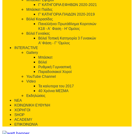
Μπάσκετ Έφηβοι
Γ' ΚΑΤΗΓΟΡΙΑ ΕΦΗΒΩΝ 2020-2021
Μπάσκετ Παίδες
Γ' ΚΑΤΗΓΟΡΙΑ ΠΑΙΔΩΝ 2020-2019
Βόλεϊ Κορασίδες
Πανελλήνιο Πρωτάθλημα Κοριτσιών
Κ18 - Α΄ Φαση - H' Ομιλος
Βόλεϊ Γυναίκες
Βόλεϊ Τοπική Κατηγορία 3 Γυναικών
Α' Φάση - Γ' 'Ομιλος
INTERACTIVE
Gallery
Μπάσκετ
Βόλεϊ
Ρυθμική Γυμναστική
Παραδοσιακοί Χοροί
YouTube Channel
Video
Τα καλυτερα του 2017
40 Χρόνια ΜΕΣΜΑ
Εκδηλώσεις
ΝΕΑ
ΚΟΙΝΩΝΙΚΗ ΕΥΘΥΝΗ
ΧΟΡΗΓΟΙ
SHOP
ACADEMY
ΕΠΙΚΟΙΝΩΝΙΑ