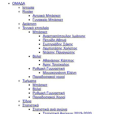
ΟΜΑΔΑ
Ιστορία
Roster
Αντρικό Μπάσκετ
Γυναικείο Μπάσκετ
Διοίκηση
Τεχνικό επιτελείο
Μπάσκετ
Αναστασόπουλος Ιωάννης
Πετρίδη Αθηνά
Σωτηριάδης Σάκης
Λεμποτέσης Χρήστος
Ντάσης Παναγιώτης
Βόλεϊ
Αθανάσιος Κάππος
Άρης Τσούκαλος
Ρυθμική Γυμναστική
Μουρκογιάννη Ελένη
Παραδοσιακοί χοροί
Τμήματα
Μπάσκετ
Βόλεϊ
Ρυθμική Γυμναστική
Παραδοσιακοί Χοροί
Έδρα
Στατιστικά
Στατιστικά ανά αγώνα
Στατιστικά Αγώνων 2019-2020