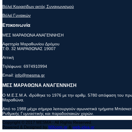
Βόλεϊ Κορασίδων εκτός Συναγωνισμού
Βόλεϊ Γυναικών
Επικοινωνία
ΜΕΣ ΜΑΡΑΘΩΝΑ ΑΝΑΓΕΝΝΗΣΗ
Αφετηρία Μαραθωνίου Δρόμου
Τ.Θ. 32 ΜΑΡΑΘΩΝΑΣ 19007
Αττική
Τηλέφωνο:
6974910994
Email:
info@mesma.gr
ΜΕΣ ΜΑΡΑΘΩΝΑ ΑΝΑΓΕΝΝΗΣΗ
Ο Μ.Ε.Σ.Μ.Α. ιδρύθηκε το 1976 με την αριθμ. 5780 απόφαση του πρωτ
Μαραθώνα.
Από το 1988 μέχρι σήμερα λειτουργούν αγωνιστικά τμήματα Μπάσκετ 
Ρυθμικής Γυμναστικής και παραδοσιακών χορών.
Copyright © 2017 MESMA - All Rights Reserved.
Powered & Designed by
MXcom.gr
&
web-idea.gr