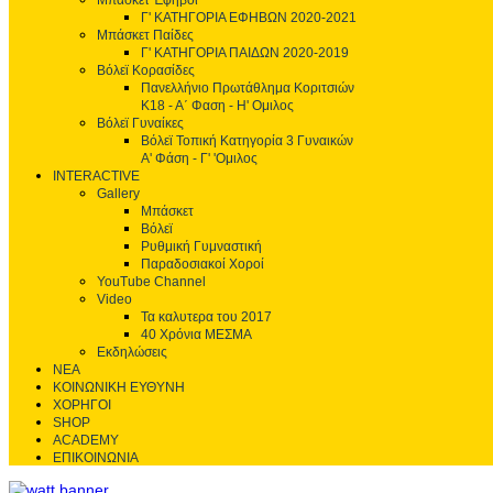
Μπάσκετ Έφηβοι
Γ' ΚΑΤΗΓΟΡΙΑ ΕΦΗΒΩΝ 2020-2021
Μπάσκετ Παίδες
Γ' ΚΑΤΗΓΟΡΙΑ ΠΑΙΔΩΝ 2020-2019
Βόλεϊ Κορασίδες
Πανελλήνιο Πρωτάθλημα Κοριτσιών
Κ18 - Α΄ Φαση - H' Ομιλος
Βόλεϊ Γυναίκες
Βόλεϊ Τοπική Κατηγορία 3 Γυναικών
Α' Φάση - Γ' 'Ομιλος
INTERACTIVE
Gallery
Μπάσκετ
Βόλεϊ
Ρυθμική Γυμναστική
Παραδοσιακοί Χοροί
YouTube Channel
Video
Τα καλυτερα του 2017
40 Χρόνια ΜΕΣΜΑ
Εκδηλώσεις
ΝΕΑ
ΚΟΙΝΩΝΙΚΗ ΕΥΘΥΝΗ
ΧΟΡΗΓΟΙ
SHOP
ACADEMY
ΕΠΙΚΟΙΝΩΝΙΑ