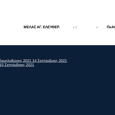
ΜΕΛΑΣ ΑΓ. ΕΛΕΥΘΕΡ.
- :
-
ΠκΑ
ς Χαμηλοθώρης 2021
14 Σεπτέμβριος 2021
10 Σεπτέμβριος 2021