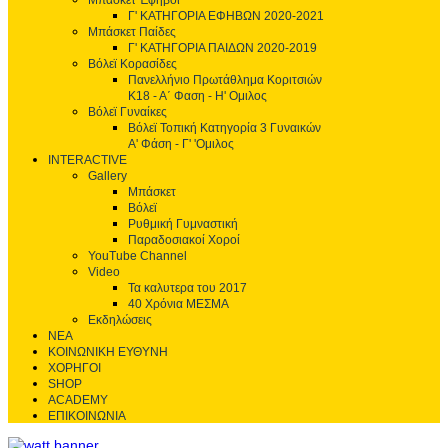
Μπάσκετ Έφηβοι
Γ' ΚΑΤΗΓΟΡΙΑ ΕΦΗΒΩΝ 2020-2021
Μπάσκετ Παίδες
Γ' ΚΑΤΗΓΟΡΙΑ ΠΑΙΔΩΝ 2020-2019
Βόλεϊ Κορασίδες
Πανελλήνιο Πρωτάθλημα Κοριτσιών
Κ18 - Α΄ Φαση - H' Ομιλος
Βόλεϊ Γυναίκες
Βόλεϊ Τοπική Κατηγορία 3 Γυναικών
Α' Φάση - Γ' 'Ομιλος
INTERACTIVE
Gallery
Μπάσκετ
Βόλεϊ
Ρυθμική Γυμναστική
Παραδοσιακοί Χοροί
YouTube Channel
Video
Τα καλυτερα του 2017
40 Χρόνια ΜΕΣΜΑ
Εκδηλώσεις
ΝΕΑ
ΚΟΙΝΩΝΙΚΗ ΕΥΘΥΝΗ
ΧΟΡΗΓΟΙ
SHOP
ACADEMY
ΕΠΙΚΟΙΝΩΝΙΑ