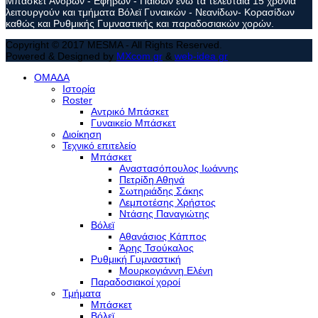
Μπάσκετ Ανδρών - Εφήβων - Παίδων ενώ τα τελευταία 15 χρόνια
λειτουργούν και τμήματα Βόλεϊ Γυναικών - Νεανίδων- Κορασίδων
καθώς και Ρυθμικής Γυμναστικής και παραδοσιακών χορών.
Copyright © 2017 MESMA - All Rights Reserved.
Powered & Designed by
MXcom.gr
&
web-idea.gr
ΟΜΑΔΑ
Ιστορία
Roster
Αντρικό Μπάσκετ
Γυναικείο Μπάσκετ
Διοίκηση
Τεχνικό επιτελείο
Μπάσκετ
Αναστασόπουλος Ιωάννης
Πετρίδη Αθηνά
Σωτηριάδης Σάκης
Λεμποτέσης Χρήστος
Ντάσης Παναγιώτης
Βόλεϊ
Αθανάσιος Κάππος
Άρης Τσούκαλος
Ρυθμική Γυμναστική
Μουρκογιάννη Ελένη
Παραδοσιακοί χοροί
Τμήματα
Μπάσκετ
Βόλεϊ