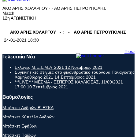
ΑΚΟ ΑΡΗΣ ΧΟΛΑΡΓΟΥ -:- ΑΟ ΑΡΗΣ ΠΕΤΡΟΥΠΟΛΗΣ
Match
12η ΑΓΩΝΙΣΤΙΚΗ
ΑΚΟ ΑΡΗΣ ΧΟΛΑΡΓΟΥ
- :
-
ΑΟ ΑΡΗΣ ΠΕΤΡΟΥΠΟΛΗΣ
24-01-2021 18:30
Πίσω
Τελευταία Νέα
Εκλογές Μ.Ε.Σ.Μ.Α 2021
12 Νοέμβριος 2021
Συγκινητικές στιγμές στο φιλανθρωπικό τουρνουά Παναγιώτης
Χαμηλοθώρης 2021
14 Σεπτέμβριος 2021
***LIVE*** ΜΕΣΜΑ - ΕΣΠΕΡΟΣ ΚΑΛΛΙΘΕΑΣ, 11/09/2021
17:00
10 Σεπτέμβριος 2021
Βαθμολογίες
Μπάσκετ Ανδρών Β' ΕΣΚΑ
Μπάσκετ Κύπελλο Ανδρών
Μπάσκετ Εφήβων
Μπάσκετ Παίδων