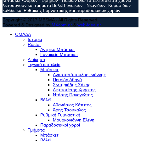
Μπάσκετ Ανδρών - Εφήβων - Παίδων ενώ τα τελευταία 15 χρόνια
λειτουργούν και τμήματα Βόλεϊ Γυναικών - Νεανίδων- Κορασίδων
καθώς και Ρυθμικής Γυμναστικής και παραδοσιακών χορών.
Copyright © 2017 MESMA - All Rights Reserved.
Powered & Designed by
MXcom.gr
&
web-idea.gr
ΟΜΑΔΑ
Ιστορία
Roster
Αντρικό Μπάσκετ
Γυναικείο Μπάσκετ
Διοίκηση
Τεχνικό επιτελείο
Μπάσκετ
Αναστασόπουλος Ιωάννης
Πετρίδη Αθηνά
Σωτηριάδης Σάκης
Λεμποτέσης Χρήστος
Ντάσης Παναγιώτης
Βόλεϊ
Αθανάσιος Κάππος
Άρης Τσούκαλος
Ρυθμική Γυμναστική
Μουρκογιάννη Ελένη
Παραδοσιακοί χοροί
Τμήματα
Μπάσκετ
Βόλεϊ