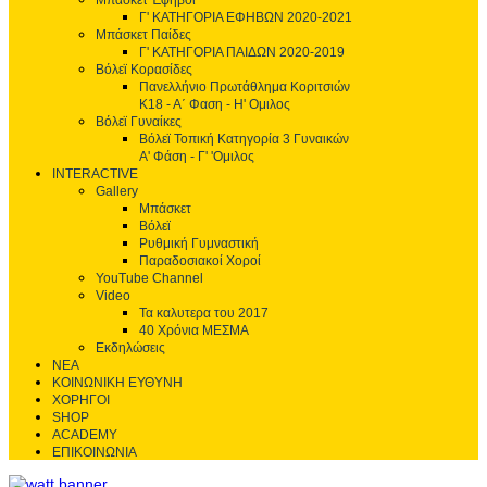
Μπάσκετ Έφηβοι
Γ' ΚΑΤΗΓΟΡΙΑ ΕΦΗΒΩΝ 2020-2021
Μπάσκετ Παίδες
Γ' ΚΑΤΗΓΟΡΙΑ ΠΑΙΔΩΝ 2020-2019
Βόλεϊ Κορασίδες
Πανελλήνιο Πρωτάθλημα Κοριτσιών
Κ18 - Α΄ Φαση - H' Ομιλος
Βόλεϊ Γυναίκες
Βόλεϊ Τοπική Κατηγορία 3 Γυναικών
Α' Φάση - Γ' 'Ομιλος
INTERACTIVE
Gallery
Μπάσκετ
Βόλεϊ
Ρυθμική Γυμναστική
Παραδοσιακοί Χοροί
YouTube Channel
Video
Τα καλυτερα του 2017
40 Χρόνια ΜΕΣΜΑ
Εκδηλώσεις
ΝΕΑ
ΚΟΙΝΩΝΙΚΗ ΕΥΘΥΝΗ
ΧΟΡΗΓΟΙ
SHOP
ACADEMY
ΕΠΙΚΟΙΝΩΝΙΑ