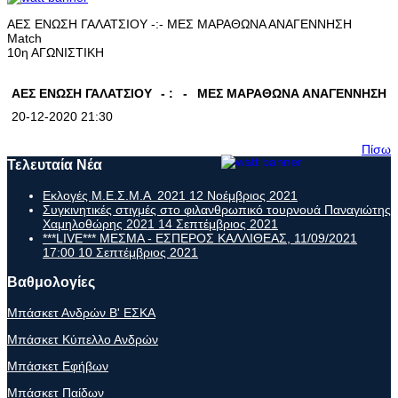
ΑΕΣ ΕΝΩΣΗ ΓΑΛΑΤΣΙΟΥ -:- ΜΕΣ ΜΑΡΑΘΩΝΑ ΑΝΑΓΕΝΝΗΣΗ
Match
10η ΑΓΩΝΙΣΤΙΚΗ
ΑΕΣ ΕΝΩΣΗ ΓΑΛΑΤΣΙΟΥ
- :
-
ΜΕΣ ΜΑΡΑΘΩΝΑ ΑΝΑΓΕΝΝΗΣΗ
20-12-2020 21:30
Πίσω
Τελευταία Νέα
Εκλογές Μ.Ε.Σ.Μ.Α 2021
12 Νοέμβριος 2021
Συγκινητικές στιγμές στο φιλανθρωπικό τουρνουά Παναγιώτης
Χαμηλοθώρης 2021
14 Σεπτέμβριος 2021
***LIVE*** ΜΕΣΜΑ - ΕΣΠΕΡΟΣ ΚΑΛΛΙΘΕΑΣ, 11/09/2021
17:00
10 Σεπτέμβριος 2021
Βαθμολογίες
Μπάσκετ Ανδρών Β' ΕΣΚΑ
Μπάσκετ Κύπελλο Ανδρών
Μπάσκετ Εφήβων
Μπάσκετ Παίδων