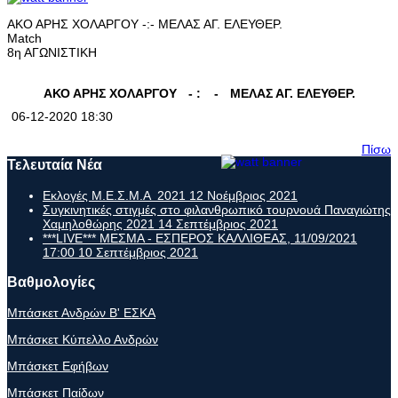
ΑΚΟ ΑΡΗΣ ΧΟΛΑΡΓΟΥ -:- ΜΕΛΑΣ ΑΓ. ΕΛΕΥΘΕΡ.
Match
8η ΑΓΩΝΙΣΤΙΚΗ
ΑΚΟ ΑΡΗΣ ΧΟΛΑΡΓΟΥ
- :
-
ΜΕΛΑΣ ΑΓ. ΕΛΕΥΘΕΡ.
06-12-2020 18:30
Πίσω
Τελευταία Νέα
Εκλογές Μ.Ε.Σ.Μ.Α 2021
12 Νοέμβριος 2021
Συγκινητικές στιγμές στο φιλανθρωπικό τουρνουά Παναγιώτης
Χαμηλοθώρης 2021
14 Σεπτέμβριος 2021
***LIVE*** ΜΕΣΜΑ - ΕΣΠΕΡΟΣ ΚΑΛΛΙΘΕΑΣ, 11/09/2021
17:00
10 Σεπτέμβριος 2021
Βαθμολογίες
Μπάσκετ Ανδρών Β' ΕΣΚΑ
Μπάσκετ Κύπελλο Ανδρών
Μπάσκετ Εφήβων
Μπάσκετ Παίδων