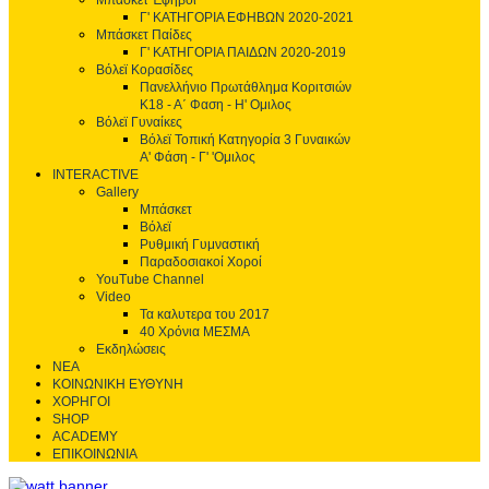
Μπάσκετ Έφηβοι
Γ' ΚΑΤΗΓΟΡΙΑ ΕΦΗΒΩΝ 2020-2021
Μπάσκετ Παίδες
Γ' ΚΑΤΗΓΟΡΙΑ ΠΑΙΔΩΝ 2020-2019
Βόλεϊ Κορασίδες
Πανελλήνιο Πρωτάθλημα Κοριτσιών
Κ18 - Α΄ Φαση - H' Ομιλος
Βόλεϊ Γυναίκες
Βόλεϊ Τοπική Κατηγορία 3 Γυναικών
Α' Φάση - Γ' 'Ομιλος
INTERACTIVE
Gallery
Μπάσκετ
Βόλεϊ
Ρυθμική Γυμναστική
Παραδοσιακοί Χοροί
YouTube Channel
Video
Τα καλυτερα του 2017
40 Χρόνια ΜΕΣΜΑ
Εκδηλώσεις
ΝΕΑ
ΚΟΙΝΩΝΙΚΗ ΕΥΘΥΝΗ
ΧΟΡΗΓΟΙ
SHOP
ACADEMY
ΕΠΙΚΟΙΝΩΝΙΑ