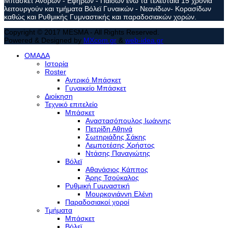
Μπάσκετ Ανδρών - Εφήβων - Παίδων ενώ τα τελευταία 15 χρόνια
λειτουργούν και τμήματα Βόλεϊ Γυναικών - Νεανίδων- Κορασίδων
καθώς και Ρυθμικής Γυμναστικής και παραδοσιακών χορών.
Copyright © 2017 MESMA - All Rights Reserved.
Powered & Designed by
MXcom.gr
&
web-idea.gr
ΟΜΑΔΑ
Ιστορία
Roster
Αντρικό Μπάσκετ
Γυναικείο Μπάσκετ
Διοίκηση
Τεχνικό επιτελείο
Μπάσκετ
Αναστασόπουλος Ιωάννης
Πετρίδη Αθηνά
Σωτηριάδης Σάκης
Λεμποτέσης Χρήστος
Ντάσης Παναγιώτης
Βόλεϊ
Αθανάσιος Κάππος
Άρης Τσούκαλος
Ρυθμική Γυμναστική
Μουρκογιάννη Ελένη
Παραδοσιακοί χοροί
Τμήματα
Μπάσκετ
Βόλεϊ