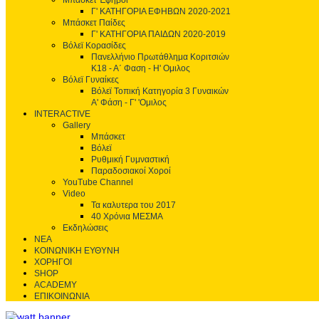
Μπάσκετ Έφηβοι
Γ' ΚΑΤΗΓΟΡΙΑ ΕΦΗΒΩΝ 2020-2021
Μπάσκετ Παίδες
Γ' ΚΑΤΗΓΟΡΙΑ ΠΑΙΔΩΝ 2020-2019
Βόλεϊ Κορασίδες
Πανελλήνιο Πρωτάθλημα Κοριτσιών
Κ18 - Α΄ Φαση - H' Ομιλος
Βόλεϊ Γυναίκες
Βόλεϊ Τοπική Κατηγορία 3 Γυναικών
Α' Φάση - Γ' 'Ομιλος
INTERACTIVE
Gallery
Μπάσκετ
Βόλεϊ
Ρυθμική Γυμναστική
Παραδοσιακοί Χοροί
YouTube Channel
Video
Τα καλυτερα του 2017
40 Χρόνια ΜΕΣΜΑ
Εκδηλώσεις
ΝΕΑ
ΚΟΙΝΩΝΙΚΗ ΕΥΘΥΝΗ
ΧΟΡΗΓΟΙ
SHOP
ACADEMY
ΕΠΙΚΟΙΝΩΝΙΑ