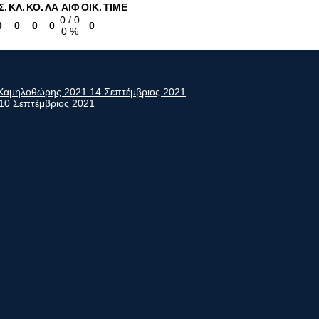
Σ.
ΚΛ.
ΚΟ.
ΛΑ
ΑΙΦ
ΟΙΚ.
TIME
0 / 0
0
0
0
0
0
0 %
ς Χαμηλοθώρης 2021
14 Σεπτέμβριος 2021
10 Σεπτέμβριος 2021