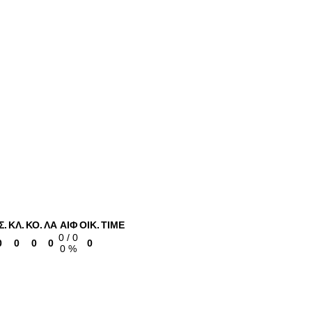
Σ.
ΚΛ.
ΚΟ.
ΛΑ
ΑΙΦ
ΟΙΚ.
TIME
0 / 0
0
0
0
0
0
0 %