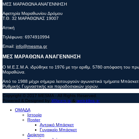
ΜΕΣ ΜΑΡΑΘΩΝΑ ΑΝΑΓΕΝΝΗΣΗ
Αφετηρία Μαραθωνίου Δρόμου
Τ.Θ. 32 ΜΑΡΑΘΩΝΑΣ 19007
Αττική
Τηλέφωνο:
6974910994
Email:
info@mesma.gr
ΜΕΣ ΜΑΡΑΘΩΝΑ ΑΝΑΓΕΝΝΗΣΗ
Ο Μ.Ε.Σ.Μ.Α. ιδρύθηκε το 1976 με την αριθμ. 5780 απόφαση του πρωτ
Μαραθώνα.
Από το 1988 μέχρι σήμερα λειτουργούν αγωνιστικά τμήματα Μπάσκετ 
Ρυθμικής Γυμναστικής και παραδοσιακών χορών.
Copyright © 2017 MESMA - All Rights Reserved.
Powered & Designed by
MXcom.gr
&
web-idea.gr
ΟΜΑΔΑ
Ιστορία
Roster
Αντρικό Μπάσκετ
Γυναικείο Μπάσκετ
Διοίκηση