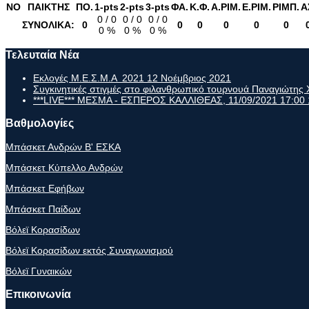
NO
ΠΑΙΚΤΗΣ
ΠΟ.
1-pts
2-pts
3-pts
ΦΑ.
K.Φ.
Α.ΡΙΜ.
Ε.ΡΙM.
ΡΙΜΠ.
Α
0 / 0
0 / 0
0 / 0
ΣΥΝΟΛΙΚΑ:
0
0
0
0
0
0
0 %
0 %
0 %
Τελευταία Νέα
Εκλογές Μ.Ε.Σ.Μ.Α 2021
12 Νοέμβριος 2021
Συγκινητικές στιγμές στο φιλανθρωπικό τουρνουά Παναγιώτη
***LIVE*** ΜΕΣΜΑ - ΕΣΠΕΡΟΣ ΚΑΛΛΙΘΕΑΣ, 11/09/2021 17:00
Βαθμολογίες
Μπάσκετ Ανδρών Β' ΕΣΚΑ
Μπάσκετ Κύπελλο Ανδρών
Μπάσκετ Εφήβων
Μπάσκετ Παίδων
Βόλεϊ Κορασίδων
Βόλεϊ Κορασίδων εκτός Συναγωνισμού
Βόλεϊ Γυναικών
Επικοινωνία