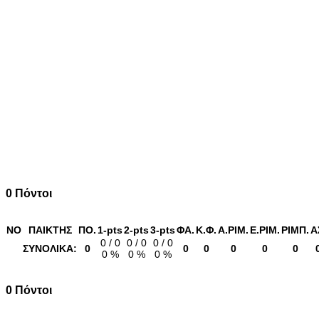
0 Πόντοι
NO
ΠΑΙΚΤΗΣ
ΠΟ.
1-pts
2-pts
3-pts
ΦΑ.
K.Φ.
Α.ΡΙΜ.
Ε.ΡΙM.
ΡΙΜΠ.
Α
0 / 0
0 / 0
0 / 0
ΣΥΝΟΛΙΚΑ:
0
0
0
0
0
0
0 %
0 %
0 %
0 Πόντοι