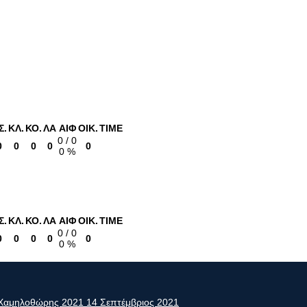
Σ.
ΚΛ.
ΚΟ.
ΛΑ
ΑΙΦ
ΟΙΚ.
TIME
0 / 0
0
0
0
0
0
0 %
Σ.
ΚΛ.
ΚΟ.
ΛΑ
ΑΙΦ
ΟΙΚ.
TIME
0 / 0
0
0
0
0
0
0 %
ς Χαμηλοθώρης 2021
14 Σεπτέμβριος 2021