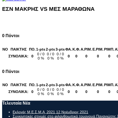
ΕΣΝ ΜΑΚΡΗΣ VS ΜΕΣ ΜΑΡΑΘΩΝΑ
0 Πόντοι
NO
ΠΑΙΚΤΗΣ
ΠΟ.
1-pts
2-pts
3-pts
ΦΑ.
K.Φ.
Α.ΡΙΜ.
Ε.ΡΙM.
ΡΙΜΠ.
Α
0 / 0
0 / 0
0 / 0
ΣΥΝΟΛΙΚΑ:
0
0
0
0
0
0
0 %
0 %
0 %
0 Πόντοι
NO
ΠΑΙΚΤΗΣ
ΠΟ.
1-pts
2-pts
3-pts
ΦΑ.
K.Φ.
Α.ΡΙΜ.
Ε.ΡΙM.
ΡΙΜΠ.
Α
0 / 0
0 / 0
0 / 0
ΣΥΝΟΛΙΚΑ:
0
0
0
0
0
0
0 %
0 %
0 %
Τελευταία Νέα
Εκλογές Μ.Ε.Σ.Μ.Α 2021
12 Νοέμβριος 2021
Συγκινητικές στιγμές στο φιλανθρωπικό τουρνουά Παναγιώτη