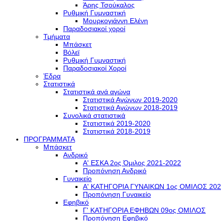
Άρης Τσούκαλος
Ρυθμική Γυμναστική
Μουρκογιάννη Ελένη
Παραδοσιακοί χοροί
Τμήματα
Μπάσκετ
Βόλεϊ
Ρυθμική Γυμναστική
Παραδοσιακοί Χοροί
Έδρα
Στατιστικά
Στατιστικά ανά αγώνα
Στατιστικά Αγώνων 2019-2020
Στατιστικά Αγώνων 2018-2019
Συνολικά στατιστικά
Στατιστικά 2019-2020
Στατιστικά 2018-2019
ΠΡΟΓΡΑΜΜΑΤΑ
Μπάσκετ
Ανδρικό
Α' ΕΣΚΑ 2ος Όμιλος 2021-2022
Προπόνηση Ανδρικό
Γυναικείο
Α' ΚΑΤΗΓΟΡΙΑ ΓΥΝΑΙΚΩΝ 1ος ΟΜΙΛΟΣ 202
Προπόνηση Γυναικείο
Εφηβικό
Γ' ΚΑΤΗΓΟΡΙΑ ΕΦΗΒΩΝ 09ος ΟΜΙΛΟΣ
Προπόνηση Εφηβικό