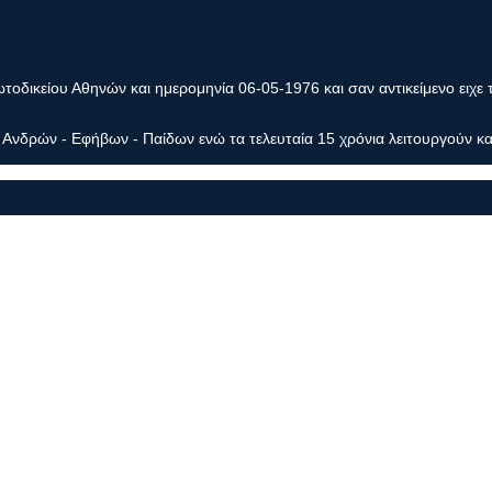
οδικείου Αθηνών και ημερομηνία 06-05-1976 και σαν αντικείμενο ειχε 
Ανδρών - Εφήβων - Παίδων ενώ τα τελευταία 15 χρόνια λειτουργούν κα