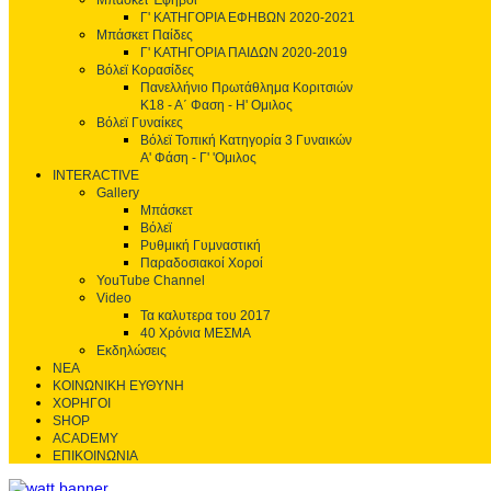
Μπάσκετ Έφηβοι
Γ' ΚΑΤΗΓΟΡΙΑ ΕΦΗΒΩΝ 2020-2021
Μπάσκετ Παίδες
Γ' ΚΑΤΗΓΟΡΙΑ ΠΑΙΔΩΝ 2020-2019
Βόλεϊ Κορασίδες
Πανελλήνιο Πρωτάθλημα Κοριτσιών
Κ18 - Α΄ Φαση - H' Ομιλος
Βόλεϊ Γυναίκες
Βόλεϊ Τοπική Κατηγορία 3 Γυναικών
Α' Φάση - Γ' 'Ομιλος
INTERACTIVE
Gallery
Μπάσκετ
Βόλεϊ
Ρυθμική Γυμναστική
Παραδοσιακοί Χοροί
YouTube Channel
Video
Τα καλυτερα του 2017
40 Χρόνια ΜΕΣΜΑ
Εκδηλώσεις
ΝΕΑ
ΚΟΙΝΩΝΙΚΗ ΕΥΘΥΝΗ
ΧΟΡΗΓΟΙ
SHOP
ACADEMY
ΕΠΙΚΟΙΝΩΝΙΑ