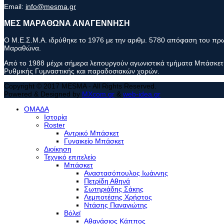
Email:
info@mesma.gr
ΜΕΣ ΜΑΡΑΘΩΝΑ ΑΝΑΓΕΝΝΗΣΗ
Ο Μ.Ε.Σ.Μ.Α. ιδρύθηκε το 1976 με την αριθμ. 5780 απόφαση του πρωτ
Μαραθώνα.
Από το 1988 μέχρι σήμερα λειτουργούν αγωνιστικά τμήματα Μπάσκετ 
Ρυθμικής Γυμναστικής και παραδοσιακών χορών.
Copyright © 2017 MESMA - All Rights Reserved.
Powered & Designed by
MXcom.gr
&
web-idea.gr
ΟΜΑΔΑ
Ιστορία
Roster
Αντρικό Μπάσκετ
Γυναικείο Μπάσκετ
Διοίκηση
Τεχνικό επιτελείο
Μπάσκετ
Αναστασόπουλος Ιωάννης
Πετρίδη Αθηνά
Σωτηριάδης Σάκης
Λεμποτέσης Χρήστος
Ντάσης Παναγιώτης
Βόλεϊ
Αθανάσιος Κάππος