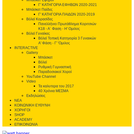
Μπάσκετ Έφηβοι
Γ' ΚΑΤΗΓΟΡΙΑ ΕΦΗΒΩΝ 2020-2021
Μπάσκετ Παίδες
Γ' ΚΑΤΗΓΟΡΙΑ ΠΑΙΔΩΝ 2020-2019
Βόλεϊ Κορασίδες
Πανελλήνιο Πρωτάθλημα Κοριτσιών
Κ18 - Α΄ Φαση - H' Ομιλος
Βόλεϊ Γυναίκες
Βόλεϊ Τοπική Κατηγορία 3 Γυναικών
Α' Φάση - Γ' 'Ομιλος
INTERACTIVE
Gallery
Μπάσκετ
Βόλεϊ
Ρυθμική Γυμναστική
Παραδοσιακοί Χοροί
YouTube Channel
Video
Τα καλυτερα του 2017
40 Χρόνια ΜΕΣΜΑ
Εκδηλώσεις
ΝΕΑ
ΚΟΙΝΩΝΙΚΗ ΕΥΘΥΝΗ
ΧΟΡΗΓΟΙ
SHOP
ACADEMY
ΕΠΙΚΟΙΝΩΝΙΑ