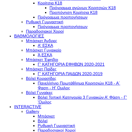
Κορίτσια Κ18
Πρόγραμμα αγώνων Κοριτσιών Κ18
Προπόνηση Κορίτσια Κ18
Πρόγραμμα προπονήσεων
Ρυθμική Γυμναστική
Πρόγραμμα προπονήσεων
Παραδοσιακοί Χοροί
ΒΑΘΜΟΛΟΓΙΕΣ
Μπάσκετ Άνδρες
Α' ΕΣΚΑ
Μπάσκετ Γυναικείο
Ά ΕΣΚΑ
Μπάσκετ Έφηβοι
Γ' ΚΑΤΗΓΟΡΙΑ ΕΦΗΒΩΝ 2020-2021
Μπάσκετ Παίδες
Γ' ΚΑΤΗΓΟΡΙΑ ΠΑΙΔΩΝ 2020-2019
Βόλεϊ Κορασίδες
Πανελλήνιο Πρωτάθλημα Κοριτσιών Κ18 - Α΄
Φαση - H' Ομιλος
Βόλεϊ Γυναίκες
Βόλεϊ Τοπική Κατηγορία 3 Γυναικών Α' Φάση - Γ'
'Ομιλος
INTERACTIVE
Gallery
Μπάσκετ
Βόλεϊ
Ρυθμική Γυμναστική
Παραδοσιακοί Χοροί