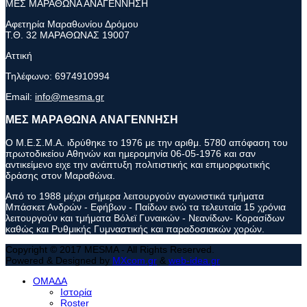
ΜΕΣ ΜΑΡΑΘΩΝΑ ΑΝΑΓΕΝΝΗΣΗ
Αφετηρία Μαραθωνίου Δρόμου
Τ.Θ. 32 ΜΑΡΑΘΩΝΑΣ 19007
Αττική
Τηλέφωνο:
6974910994
Email:
info@mesma.gr
ΜΕΣ ΜΑΡΑΘΩΝΑ ΑΝΑΓΕΝΝΗΣΗ
Ο Μ.Ε.Σ.Μ.Α. ιδρύθηκε το 1976 με την αριθμ. 5780 απόφαση του
πρωτοδικείου Αθηνών και ημερομηνία 06-05-1976 και σαν
αντικείμενο ειχε την ανάπτυξη πολιτιστικής και επιμορφωτικής
δράσης στον Μαραθώνα.
Από το 1988 μέχρι σήμερα λειτουργούν αγωνιστικά τμήματα
Μπάσκετ Ανδρών - Εφήβων - Παίδων ενώ τα τελευταία 15 χρόνια
λειτουργούν και τμήματα Βόλεϊ Γυναικών - Νεανίδων- Κορασίδων
καθώς και Ρυθμικής Γυμναστικής και παραδοσιακών χορών.
Copyright © 2017 MESMA - All Rights Reserved.
Powered & Designed by
MXcom.gr
&
web-idea.gr
ΟΜΑΔΑ
Ιστορία
Roster