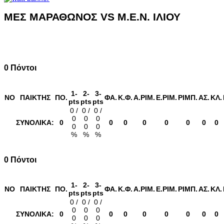
ΜΕΣ ΜΑΡΑΘΩΝΟΣ VS Μ.Ε.Ν. ΙΛΙΟΥ
0 Πόντοι
1-
2-
3-
NO
ΠΑΙΚΤΗΣ
ΠΟ.
ΦΑ.
K.Φ.
Α.ΡΙΜ.
Ε.ΡΙM.
ΡΙΜΠ.
ΑΣ.
ΚΛ.
pts
pts
pts
0 /
0 /
0 /
0
0
0
ΣΥΝΟΛΙΚΑ:
0
0
0
0
0
0
0
0
0
0
0
%
%
%
0 Πόντοι
1-
2-
3-
NO
ΠΑΙΚΤΗΣ
ΠΟ.
ΦΑ.
K.Φ.
Α.ΡΙΜ.
Ε.ΡΙM.
ΡΙΜΠ.
ΑΣ.
ΚΛ.
pts
pts
pts
0 /
0 /
0 /
0
0
0
ΣΥΝΟΛΙΚΑ:
0
0
0
0
0
0
0
0
0
0
0