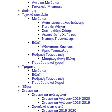
Αντρικό Μπάσκετ
Γυναικείο Μπάσκετ
Διοίκηση
Τεχνικό επιτελείο
Μπάσκετ
Αναστασόπουλος Ιωάννης
Πετρίδη Αθηνά
Σωτηριάδης Σάκης
Λεμποτέσης Χρήστος
Ντάσης Παναγιώτης
Βόλεϊ
Αθανάσιος Κάππος
Άρης Τσούκαλος
Ρυθμική Γυμναστική
Μουρκογιάννη Ελένη
Παραδοσιακοί χοροί
Τμήματα
Μπάσκετ
Βόλεϊ
Ρυθμική Γυμναστική
Παραδοσιακοί Χοροί
Έδρα
Στατιστικά
Στατιστικά ανά αγώνα
Στατιστικά Αγώνων 2019-2020
Στατιστικά Αγώνων 2018-2019
Συνολικά στατιστικά
Στατιστικά 2019-2020