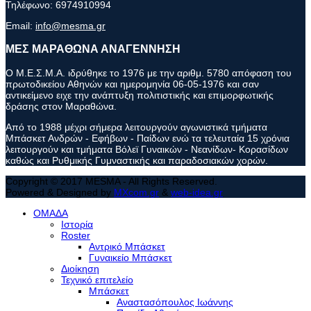
Τηλέφωνο:
6974910994
Email:
info@mesma.gr
ΜΕΣ ΜΑΡΑΘΩΝΑ ΑΝΑΓΕΝΝΗΣΗ
Ο Μ.Ε.Σ.Μ.Α. ιδρύθηκε το 1976 με την αριθμ. 5780 απόφαση του
πρωτοδικείου Αθηνών και ημερομηνία 06-05-1976 και σαν
αντικείμενο ειχε την ανάπτυξη πολιτιστικής και επιμορφωτικής
δράσης στον Μαραθώνα.
Από το 1988 μέχρι σήμερα λειτουργούν αγωνιστικά τμήματα
Μπάσκετ Ανδρών - Εφήβων - Παίδων ενώ τα τελευταία 15 χρόνια
λειτουργούν και τμήματα Βόλεϊ Γυναικών - Νεανίδων- Κορασίδων
καθώς και Ρυθμικής Γυμναστικής και παραδοσιακών χορών.
Copyright © 2017 MESMA - All Rights Reserved.
Powered & Designed by
MXcom.gr
&
web-idea.gr
ΟΜΑΔΑ
Ιστορία
Roster
Αντρικό Μπάσκετ
Γυναικείο Μπάσκετ
Διοίκηση
Τεχνικό επιτελείο
Μπάσκετ
Αναστασόπουλος Ιωάννης