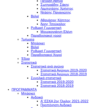
Πετρίδη Αθηνά
Σωτηριάδης Σάκης
Λεμποτέσης Χρήστος
Ντάσης Παναγιώτης
Βόλεϊ
Αθανάσιος Κάππος
Άρης Τσούκαλος
Ρυθμική Γυμναστική
Μουρκογιάννη Ελένη
Παραδοσιακοί χοροί
Τμήματα
Μπάσκετ
Βόλεϊ
Ρυθμική Γυμναστική
Παραδοσιακοί Χοροί
Έδρα
Στατιστικά
Στατιστικά ανά αγώνα
Στατιστικά Αγώνων 2019-2020
Στατιστικά Αγώνων 2018-2019
Συνολικά στατιστικά
Στατιστικά 2019-2020
Στατιστικά 2018-2019
ΠΡΟΓΡΑΜΜΑΤΑ
Μπάσκετ
Ανδρικό
Α' ΕΣΚΑ 2ος Όμιλος 2021-2022
Προπόνηση Ανδρικό