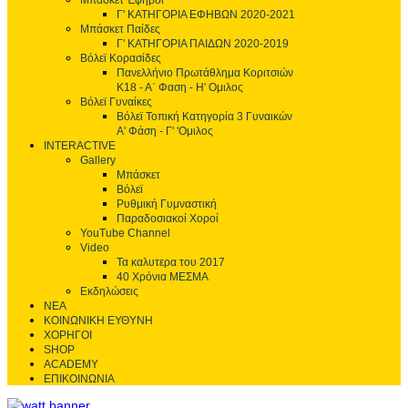
Μπάσκετ Έφηβοι
Γ' ΚΑΤΗΓΟΡΙΑ ΕΦΗΒΩΝ 2020-2021
Μπάσκετ Παίδες
Γ' ΚΑΤΗΓΟΡΙΑ ΠΑΙΔΩΝ 2020-2019
Βόλεϊ Κορασίδες
Πανελλήνιο Πρωτάθλημα Κοριτσιών
Κ18 - Α΄ Φαση - H' Ομιλος
Βόλεϊ Γυναίκες
Βόλεϊ Τοπική Κατηγορία 3 Γυναικών
Α' Φάση - Γ' 'Ομιλος
INTERACTIVE
Gallery
Μπάσκετ
Βόλεϊ
Ρυθμική Γυμναστική
Παραδοσιακοί Χοροί
YouTube Channel
Video
Τα καλυτερα του 2017
40 Χρόνια ΜΕΣΜΑ
Εκδηλώσεις
ΝΕΑ
ΚΟΙΝΩΝΙΚΗ ΕΥΘΥΝΗ
ΧΟΡΗΓΟΙ
SHOP
ACADEMY
ΕΠΙΚΟΙΝΩΝΙΑ