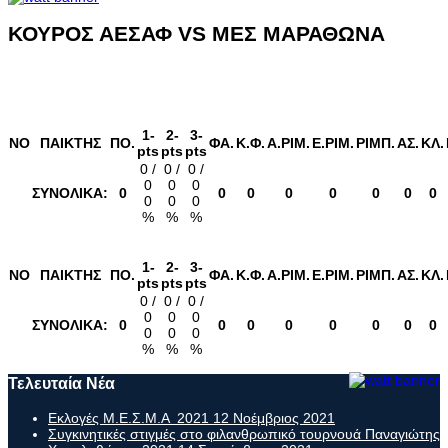
ΚΟΥΡΟΣ ΑΕΣΑΦ VS ΜΕΣ ΜΑΡΑΘΩΝΑ
1-
2-
3-
NO
ΠΑΙΚΤΗΣ
ΠΟ.
ΦΑ.
K.Φ.
Α.ΡΙΜ.
Ε.ΡΙM.
ΡΙΜΠ.
ΑΣ.
ΚΛ.
pts
pts
pts
0 /
0 /
0 /
0
0
0
ΣΥΝΟΛΙΚΑ:
0
0
0
0
0
0
0
0
0
0
0
%
%
%
1-
2-
3-
NO
ΠΑΙΚΤΗΣ
ΠΟ.
ΦΑ.
K.Φ.
Α.ΡΙΜ.
Ε.ΡΙM.
ΡΙΜΠ.
ΑΣ.
ΚΛ.
pts
pts
pts
0 /
0 /
0 /
0
0
0
ΣΥΝΟΛΙΚΑ:
0
0
0
0
0
0
0
0
0
0
0
%
%
%
Τελευταία Νέα
Εκλογές Μ.Ε.Σ.Μ.Α 2021
12 Νοέμβριος 2021
Συγκινητικές στιγμές στο φιλανθρωπικό τουρνουά Παναγιώτης