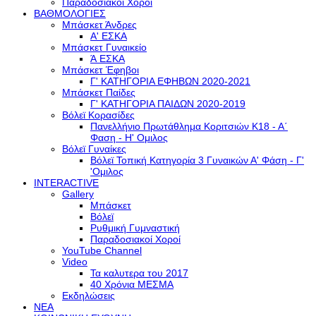
Παραδοσιακοί Χοροί
ΒΑΘΜΟΛΟΓΙΕΣ
Μπάσκετ Άνδρες
Α' ΕΣΚΑ
Μπάσκετ Γυναικείο
Ά ΕΣΚΑ
Μπάσκετ Έφηβοι
Γ' ΚΑΤΗΓΟΡΙΑ ΕΦΗΒΩΝ 2020-2021
Μπάσκετ Παίδες
Γ' ΚΑΤΗΓΟΡΙΑ ΠΑΙΔΩΝ 2020-2019
Βόλεϊ Κορασίδες
Πανελλήνιο Πρωτάθλημα Κοριτσιών Κ18 - Α΄
Φαση - H' Ομιλος
Βόλεϊ Γυναίκες
Βόλεϊ Τοπική Κατηγορία 3 Γυναικών Α' Φάση - Γ'
'Ομιλος
INTERACTIVE
Gallery
Μπάσκετ
Βόλεϊ
Ρυθμική Γυμναστική
Παραδοσιακοί Χοροί
YouTube Channel
Video
Τα καλυτερα του 2017
40 Χρόνια ΜΕΣΜΑ
Εκδηλώσεις
ΝΕΑ