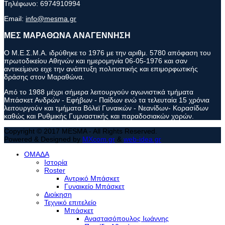
Τηλέφωνο:
6974910994
Email:
info@mesma.gr
ΜΕΣ ΜΑΡΑΘΩΝΑ ΑΝΑΓΕΝΝΗΣΗ
Ο Μ.Ε.Σ.Μ.Α. ιδρύθηκε το 1976 με την αριθμ. 5780 απόφαση του
πρωτοδικείου Αθηνών και ημερομηνία 06-05-1976 και σαν
αντικείμενο ειχε την ανάπτυξη πολιτιστικής και επιμορφωτικής
δράσης στον Μαραθώνα.
Από το 1988 μέχρι σήμερα λειτουργούν αγωνιστικά τμήματα
Μπάσκετ Ανδρών - Εφήβων - Παίδων ενώ τα τελευταία 15 χρόνια
λειτουργούν και τμήματα Βόλεϊ Γυναικών - Νεανίδων- Κορασίδων
καθώς και Ρυθμικής Γυμναστικής και παραδοσιακών χορών.
Copyright © 2017 MESMA - All Rights Reserved.
Powered & Designed by
MXcom.gr
&
web-idea.gr
ΟΜΑΔΑ
Ιστορία
Roster
Αντρικό Μπάσκετ
Γυναικείο Μπάσκετ
Διοίκηση
Τεχνικό επιτελείο
Μπάσκετ
Αναστασόπουλος Ιωάννης