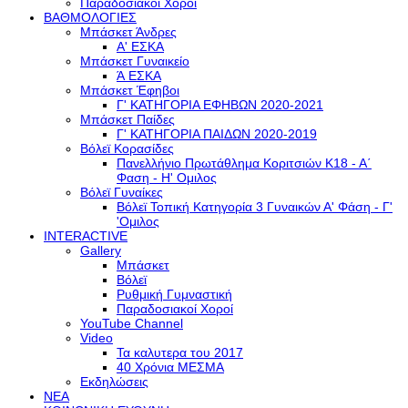
Παραδοσιακοί Χοροί
ΒΑΘΜΟΛΟΓΙΕΣ
Μπάσκετ Άνδρες
Α' ΕΣΚΑ
Μπάσκετ Γυναικείο
Ά ΕΣΚΑ
Μπάσκετ Έφηβοι
Γ' ΚΑΤΗΓΟΡΙΑ ΕΦΗΒΩΝ 2020-2021
Μπάσκετ Παίδες
Γ' ΚΑΤΗΓΟΡΙΑ ΠΑΙΔΩΝ 2020-2019
Βόλεϊ Κορασίδες
Πανελλήνιο Πρωτάθλημα Κοριτσιών Κ18 - Α΄
Φαση - H' Ομιλος
Βόλεϊ Γυναίκες
Βόλεϊ Τοπική Κατηγορία 3 Γυναικών Α' Φάση - Γ'
'Ομιλος
INTERACTIVE
Gallery
Μπάσκετ
Βόλεϊ
Ρυθμική Γυμναστική
Παραδοσιακοί Χοροί
YouTube Channel
Video
Τα καλυτερα του 2017
40 Χρόνια ΜΕΣΜΑ
Εκδηλώσεις
ΝΕΑ