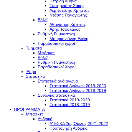
Πετρίδη Αθηνά
Σωτηριάδης Σάκης
Λεμποτέσης Χρήστος
Ντάσης Παναγιώτης
Βόλεϊ
Αθανάσιος Κάππος
Άρης Τσούκαλος
Ρυθμική Γυμναστική
Μουρκογιάννη Ελένη
Παραδοσιακοί χοροί
Τμήματα
Μπάσκετ
Βόλεϊ
Ρυθμική Γυμναστική
Παραδοσιακοί Χοροί
Έδρα
Στατιστικά
Στατιστικά ανά αγώνα
Στατιστικά Αγώνων 2019-2020
Στατιστικά Αγώνων 2018-2019
Συνολικά στατιστικά
Στατιστικά 2019-2020
Στατιστικά 2018-2019
ΠΡΟΓΡΑΜΜΑΤΑ
Μπάσκετ
Ανδρικό
Α' ΕΣΚΑ 2ος Όμιλος 2021-2022
Προπόνηση Ανδρικό