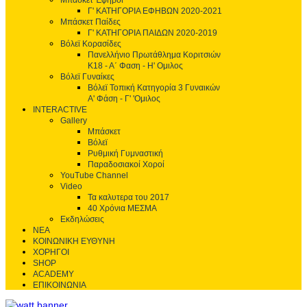
Μπάσκετ Έφηβοι
Γ' ΚΑΤΗΓΟΡΙΑ ΕΦΗΒΩΝ 2020-2021
Μπάσκετ Παίδες
Γ' ΚΑΤΗΓΟΡΙΑ ΠΑΙΔΩΝ 2020-2019
Βόλεϊ Κορασίδες
Πανελλήνιο Πρωτάθλημα Κοριτσιών
Κ18 - Α΄ Φαση - H' Ομιλος
Βόλεϊ Γυναίκες
Βόλεϊ Τοπική Κατηγορία 3 Γυναικών
Α' Φάση - Γ' 'Ομιλος
INTERACTIVE
Gallery
Μπάσκετ
Βόλεϊ
Ρυθμική Γυμναστική
Παραδοσιακοί Χοροί
YouTube Channel
Video
Τα καλυτερα του 2017
40 Χρόνια ΜΕΣΜΑ
Εκδηλώσεις
ΝΕΑ
ΚΟΙΝΩΝΙΚΗ ΕΥΘΥΝΗ
ΧΟΡΗΓΟΙ
SHOP
ACADEMY
ΕΠΙΚΟΙΝΩΝΙΑ