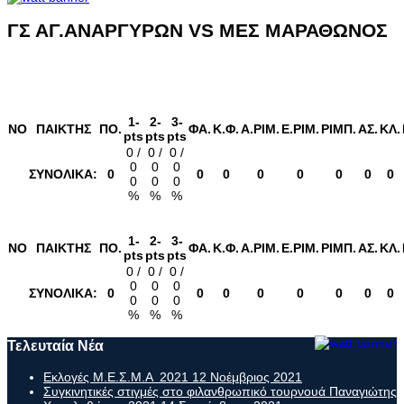
ΓΣ ΑΓ.ΑΝΑΡΓΥΡΩΝ VS ΜΕΣ ΜΑΡΑΘΩΝΟΣ
1-
2-
3-
NO
ΠΑΙΚΤΗΣ
ΠΟ.
ΦΑ.
K.Φ.
Α.ΡΙΜ.
Ε.ΡΙM.
ΡΙΜΠ.
ΑΣ.
ΚΛ.
pts
pts
pts
0 /
0 /
0 /
0
0
0
ΣΥΝΟΛΙΚΑ:
0
0
0
0
0
0
0
0
0
0
0
%
%
%
1-
2-
3-
NO
ΠΑΙΚΤΗΣ
ΠΟ.
ΦΑ.
K.Φ.
Α.ΡΙΜ.
Ε.ΡΙM.
ΡΙΜΠ.
ΑΣ.
ΚΛ.
pts
pts
pts
0 /
0 /
0 /
0
0
0
ΣΥΝΟΛΙΚΑ:
0
0
0
0
0
0
0
0
0
0
0
%
%
%
Τελευταία Νέα
Εκλογές Μ.Ε.Σ.Μ.Α 2021
12 Νοέμβριος 2021
Συγκινητικές στιγμές στο φιλανθρωπικό τουρνουά Παναγιώτης