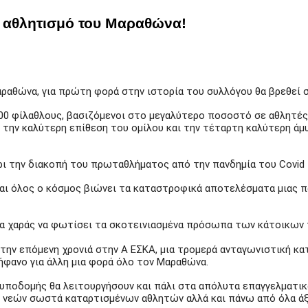
ον αθλητισμό του Μαραθώνα!
αραθώνα, για πρώτη φορά στην ιστορία του συλλόγου θα βρεθεί σ
0 φίλαθλους, βασιζόμενοι στο μεγαλύτερο ποσοστό σε αθλητές 
 την καλύτερη επίθεση του ομίλου και την τέταρτη καλύτερη άμ
χρι την διακοπή του πρωταθλήματος από την πανδημία του Covid 
και όλος ο κόσμος βιώνει τα καταστροφικά αποτελέσματα μιας π
τίδα χαράς να φωτίσει τα σκοτεινιασμένα πρόσωπα των κάτοικ
την επόμενη χρονιά στην Α ΕΣΚΑ, μια τρομερά ανταγωνιστική κατ
φανο για άλλη μια φορά όλο τον Μαραθώνα.
 υποδομής θα λειτουργήσουν και πάλι στα απόλυτα επαγγελματικ
υξη νεών σωστά καταρτισμένων αθλητών αλλά και πάνω από όλα 