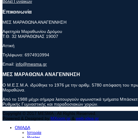
Βόλεϊ Γυναικών
Επικοινωνία
ΜΕΣ ΜΑΡΑΘΩΝΑ ΑΝΑΓΕΝΝΗΣΗ
Αφετηρία Μαραθωνίου Δρόμου
Τ.Θ. 32 ΜΑΡΑΘΩΝΑΣ 19007
Αττική
Τηλέφωνο:
6974910994
Email:
info@mesma.gr
ΜΕΣ ΜΑΡΑΘΩΝΑ ΑΝΑΓΕΝΝΗΣΗ
Ο Μ.Ε.Σ.Μ.Α. ιδρύθηκε το 1976 με την αριθμ. 5780 απόφαση του πρωτ
Μαραθώνα.
Από το 1988 μέχρι σήμερα λειτουργούν αγωνιστικά τμήματα Μπάσκετ 
Ρυθμικής Γυμναστικής και παραδοσιακών χορών.
Copyright © 2017 MESMA - All Rights Reserved.
Powered & Designed by
MXcom.gr
&
web-idea.gr
ΟΜΑΔΑ
Ιστορία
Roster