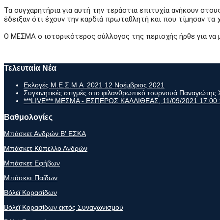
Τα συγχαρητήρια για αυτή την τεράστια επιτυχία ανήκουν στους
έδειξαν ότι έχουν την καρδιά πρωταθλητή και που τίμησαν τ
Ο ΜΕΣΜΑ ο ιστορικότερος σύλλογος της περιοχής ήρθε για να μεί
Τελευταία Νέα
Εκλογές Μ.Ε.Σ.Μ.Α 2021
12 Νοέμβριος 2021
Συγκινητικές στιγμές στο φιλανθρωπικό τουρνουά Παναγιώτη
***LIVE*** ΜΕΣΜΑ - ΕΣΠΕΡΟΣ ΚΑΛΛΙΘΕΑΣ, 11/09/2021 17:00
Βαθμολογίες
Μπάσκετ Ανδρών Β' ΕΣΚΑ
Μπάσκετ Κύπελλο Ανδρών
Μπάσκετ Εφήβων
Μπάσκετ Παίδων
Βόλεϊ Κορασίδων
Βόλεϊ Κορασίδων εκτός Συναγωνισμού