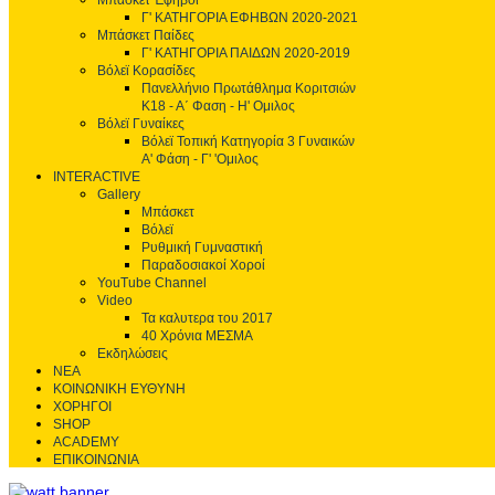
Μπάσκετ Έφηβοι
Γ' ΚΑΤΗΓΟΡΙΑ ΕΦΗΒΩΝ 2020-2021
Μπάσκετ Παίδες
Γ' ΚΑΤΗΓΟΡΙΑ ΠΑΙΔΩΝ 2020-2019
Βόλεϊ Κορασίδες
Πανελλήνιο Πρωτάθλημα Κοριτσιών
Κ18 - Α΄ Φαση - H' Ομιλος
Βόλεϊ Γυναίκες
Βόλεϊ Τοπική Κατηγορία 3 Γυναικών
Α' Φάση - Γ' 'Ομιλος
INTERACTIVE
Gallery
Μπάσκετ
Βόλεϊ
Ρυθμική Γυμναστική
Παραδοσιακοί Χοροί
YouTube Channel
Video
Τα καλυτερα του 2017
40 Χρόνια ΜΕΣΜΑ
Εκδηλώσεις
ΝΕΑ
ΚΟΙΝΩΝΙΚΗ ΕΥΘΥΝΗ
ΧΟΡΗΓΟΙ
SHOP
ACADEMY
ΕΠΙΚΟΙΝΩΝΙΑ