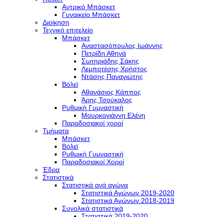
Αντρικό Μπάσκετ
Γυναικείο Μπάσκετ
Διοίκηση
Τεχνικό επιτελείο
Μπάσκετ
Αναστασόπουλος Ιωάννης
Πετρίδη Αθηνά
Σωτηριάδης Σάκης
Λεμποτέσης Χρήστος
Ντάσης Παναγιώτης
Βόλεϊ
Αθανάσιος Κάππος
Άρης Τσούκαλος
Ρυθμική Γυμναστική
Μουρκογιάννη Ελένη
Παραδοσιακοί χοροί
Τμήματα
Μπάσκετ
Βόλεϊ
Ρυθμική Γυμναστική
Παραδοσιακοί Χοροί
Έδρα
Στατιστικά
Στατιστικά ανά αγώνα
Στατιστικά Αγώνων 2019-2020
Στατιστικά Αγώνων 2018-2019
Συνολικά στατιστικά
Στατιστικά 2019-2020