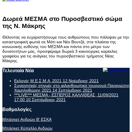
Δωρεά ΜΕΣΜΑ στο Πυροσβεστικό σώμα
της Ν. Μάκρης
Θέλοντας να ευχαριστήσουμε τους ανθρώπους που πάλεψαν με την
καταστροφική φωτιά σε Μάτι και Νέο Βουτζά, στα πλαίσια της
κοινωνικής ευθύνης του ΜΕΣΜΑ και πάντα στο μέτρο των
δυνατοτήτων μας, προσφέραμε δωρεά 3 καινούργιες καρέκλες
γραφείου για τις ανάγκες του πυροσβεστικού τμήματος Νέας
Μάκρης.
Τελευταία Νέα
Εκλογές Μ.Ε.Σ.Μ.Α 2021
12 Νοέμβριος 2021
Συγκινητικές στιγμές στο φιλανθρωπικό τουρνουά Παναγιώτης
Χαμηλοθώρης 2021
14 Σεπτέμβριος 2021
***LIVE*** ΜΕΣΜΑ - ΕΣΠΕΡΟΣ ΚΑΛΛΙΘΕΑΣ, 11/09/2021
17:00
10 Σεπτέμβριος 2021
Βαθμολογίες
Μπάσκετ Ανδρών Β' ΕΣΚΑ
Μπάσκετ Κύπελλο Ανδρών