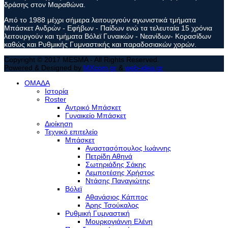
δράσης στον Μαραθώνα.
Από το 1988 μέχρι σήμερα λειτουργούν αγωνιστικά τμήματα
Μπάσκετ Ανδρών - Εφήβων - Παίδων ενώ τα τελευταία 15 χρόνια
λειτουργούν και τμήματα Βόλεϊ Γυναικών - Νεανίδων- Κορασίδων
καθώς και Ρυθμικής Γυμναστικής και παραδοσιακών χορών.
Copyright © 2017 MESMA - All Rights Reserved.
Powered & Designed by
MXcom.gr
&
web-idea.gr
ΟΜΑΔΑ
Ιστορία
Roster
Αντρικό Μπάσκετ
Γυναικείο Μπάσκετ
Διοίκηση
Τεχνικό επιτελείο
Μπάσκετ
Αναστασόπουλος Ιωάννης
Πετρίδη Αθηνά
Σωτηριάδης Σάκης
Λεμποτέσης Χρήστος
Ντάσης Παναγιώτης
Βόλεϊ
Αθανάσιος Κάππος
Άρης Τσούκαλος
Ρυθμική Γυμναστική
Μουρκογιάννη Ελένη