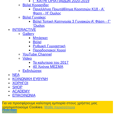
Γ' ΚΑΤΗΓΟΡΙΑ ΠΑΙΔΩΝ 2020-2019
Βόλεϊ Κορασίδες
Πανελλήνιο Πρωτάθλημα Κοριτσιών Κ18 - Α΄
Φαση - H' Ομιλος
Βόλεϊ Γυναίκες
Βόλεϊ Τοπική Κατηγορία 3 Γυναικών Α' Φάση - Γ'
'Ομιλος
INTERACTIVE
Gallery
Μπάσκετ
Βόλεϊ
Ρυθμική Γυμναστική
Παραδοσιακοί Χοροί
YouTube Channel
Video
Τα καλυτερα του 2017
40 Χρόνια ΜΕΣΜΑ
Εκδηλώσεις
ΝΕΑ
ΚΟΙΝΩΝΙΚΗ ΕΥΘΥΝΗ
ΧΟΡΗΓΟΙ
SHOP
ACADEMY
ΕΠΙΚΟΙΝΩΝΙΑ
Για να προσφέρουμε καλύτερη εμπειρία στους χρήστες μας
χρησιμοποιούμε Cookies.
Μάθε περισσότερα
Αποδοχή