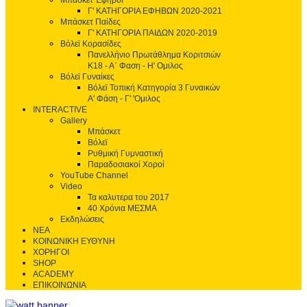
Μπάσκετ Έφηβοι
Γ' ΚΑΤΗΓΟΡΙΑ ΕΦΗΒΩΝ 2020-2021
Μπάσκετ Παίδες
Γ' ΚΑΤΗΓΟΡΙΑ ΠΑΙΔΩΝ 2020-2019
Βόλεϊ Κορασίδες
Πανελλήνιο Πρωτάθλημα Κοριτσιών
Κ18 - Α΄ Φαση - H' Ομιλος
Βόλεϊ Γυναίκες
Βόλεϊ Τοπική Κατηγορία 3 Γυναικών
Α' Φάση - Γ' 'Ομιλος
INTERACTIVE
Gallery
Μπάσκετ
Βόλεϊ
Ρυθμική Γυμναστική
Παραδοσιακοί Χοροί
YouTube Channel
Video
Τα καλυτερα του 2017
40 Χρόνια ΜΕΣΜΑ
Εκδηλώσεις
ΝΕΑ
ΚΟΙΝΩΝΙΚΗ ΕΥΘΥΝΗ
ΧΟΡΗΓΟΙ
SHOP
ACADEMY
ΕΠΙΚΟΙΝΩΝΙΑ