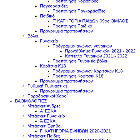
Προπόνηση Κορασίδες
Παγκορασίδες
Προπόνηση Παγκορασίδες
Παιδικό
Γ' ΚΑΤΗΓΟΡΙΑ ΠΑΙΔΩΝ 09ος ΟΜΙΛΟΣ
Προπόνηση Παιδικό
Πρόγραμμα προπονήσεων
Βόλεϊ
Γυναικείο
Πρόγραμμα αγώνων γυναικών
Πρωτάθλημα Γυναικών 2021 - 2022
Κύπελλο Γυναικών 2021 - 2022
Προπόνηση Γυναικείο βόλεϊ
Κορίτσια Κ18
Πρόγραμμα αγώνων Κοριτσιών Κ18
Προπόνηση Κορίτσια Κ18
Πρόγραμμα προπονήσεων
Ρυθμική Γυμναστική
Πρόγραμμα προπονήσεων
Παραδοσιακοί Χοροί
ΒΑΘΜΟΛΟΓΙΕΣ
Μπάσκετ Άνδρες
Α' ΕΣΚΑ
Μπάσκετ Γυναικείο
Ά ΕΣΚΑ
Μπάσκετ Έφηβοι
Γ' ΚΑΤΗΓΟΡΙΑ ΕΦΗΒΩΝ 2020-2021
Μπάσκετ Παίδες