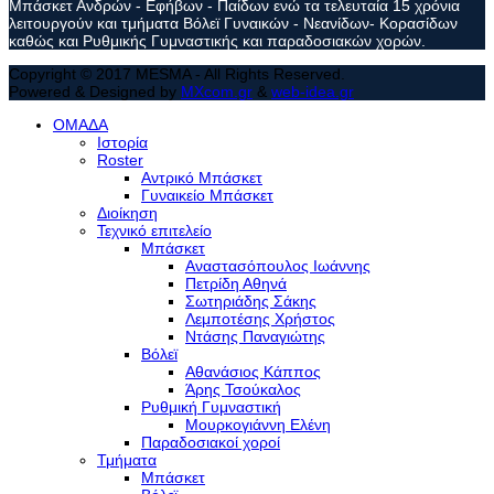
Μπάσκετ Ανδρών - Εφήβων - Παίδων ενώ τα τελευταία 15 χρόνια
λειτουργούν και τμήματα Βόλεϊ Γυναικών - Νεανίδων- Κορασίδων
καθώς και Ρυθμικής Γυμναστικής και παραδοσιακών χορών.
Copyright © 2017 MESMA - All Rights Reserved.
Powered & Designed by
MXcom.gr
&
web-idea.gr
ΟΜΑΔΑ
Ιστορία
Roster
Αντρικό Μπάσκετ
Γυναικείο Μπάσκετ
Διοίκηση
Τεχνικό επιτελείο
Μπάσκετ
Αναστασόπουλος Ιωάννης
Πετρίδη Αθηνά
Σωτηριάδης Σάκης
Λεμποτέσης Χρήστος
Ντάσης Παναγιώτης
Βόλεϊ
Αθανάσιος Κάππος
Άρης Τσούκαλος
Ρυθμική Γυμναστική
Μουρκογιάννη Ελένη
Παραδοσιακοί χοροί
Τμήματα
Μπάσκετ