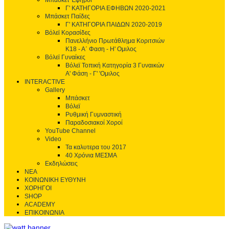
Μπάσκετ Έφηβοι
Γ' ΚΑΤΗΓΟΡΙΑ ΕΦΗΒΩΝ 2020-2021
Μπάσκετ Παίδες
Γ' ΚΑΤΗΓΟΡΙΑ ΠΑΙΔΩΝ 2020-2019
Βόλεϊ Κορασίδες
Πανελλήνιο Πρωτάθλημα Κοριτσιών
Κ18 - Α΄ Φαση - H' Ομιλος
Βόλεϊ Γυναίκες
Βόλεϊ Τοπική Κατηγορία 3 Γυναικών
Α' Φάση - Γ' 'Ομιλος
INTERACTIVE
Gallery
Μπάσκετ
Βόλεϊ
Ρυθμική Γυμναστική
Παραδοσιακοί Χοροί
YouTube Channel
Video
Τα καλυτερα του 2017
40 Χρόνια ΜΕΣΜΑ
Εκδηλώσεις
ΝΕΑ
ΚΟΙΝΩΝΙΚΗ ΕΥΘΥΝΗ
ΧΟΡΗΓΟΙ
SHOP
ACADEMY
ΕΠΙΚΟΙΝΩΝΙΑ