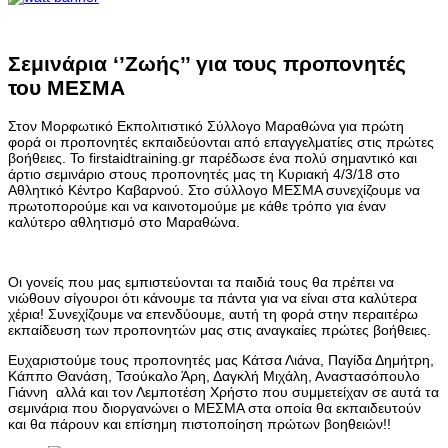
Σεμινάρια ‘’Ζωής’’ για τους προπονητές
του ΜΕΣΜΑ
Στον Μορφωτικό Εκπολιτιστικό Σύλλογο Μαραθώνα για πρώτη
φορά οι προπονητές εκπαιδεύονται από επαγγελματίες στις πρώτες
βοήθειες. Το firstaidtraining.gr παρέδωσε ένα πολύ σημαντικό και
άρτιο σεμινάριο στους προπονητές μας τη Κυριακή 4/3/18 στο
Αθλητικό Κέντρο Καβαρνού. Στο σύλλογο ΜΕΣΜΑ συνεχίζουμε να
πρωτοπορούμε και να καινοτομούμε με κάθε τρόπο για έναν
καλύτερο αθλητισμό στο Μαραθώνα.
Οι γονείς που μας εμπιστεύονται τα παιδιά τους θα πρέπει να
νιώθουν σίγουροι ότι κάνουμε τα πάντα για να είναι στα καλύτερα
χέρια! Συνεχίζουμε να επενδύουμε, αυτή τη φορά στην περαιτέρω
εκπαίδευση των προπονητών μας στις αναγκαίες πρώτες βοήθειες.
Ευχαριστούμε τους προπονητές μας Κάτσα Λιάνα, Παγίδα Δημήτρη,
Κάππο Θανάση, Τσούκαλο Άρη, Δαγκλή Μιχάλη, Αναστασόπουλο
Γιάννη αλλά και τον Λεμποτέση Χρήστο που συμμετείχαν σε αυτά τα
σεμινάρια που διοργανώνει ο ΜΕΣΜΑ στα οποία θα εκπαιδευτούν
και θα πάρουν και επίσημη πιστοποίηση πρώτων βοηθειών!!