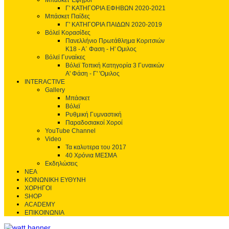
Μπάσκετ Έφηβοι
Γ' ΚΑΤΗΓΟΡΙΑ ΕΦΗΒΩΝ 2020-2021
Μπάσκετ Παίδες
Γ' ΚΑΤΗΓΟΡΙΑ ΠΑΙΔΩΝ 2020-2019
Βόλεϊ Κορασίδες
Πανελλήνιο Πρωτάθλημα Κοριτσιών
Κ18 - Α΄ Φαση - H' Ομιλος
Βόλεϊ Γυναίκες
Βόλεϊ Τοπική Κατηγορία 3 Γυναικών
Α' Φάση - Γ' 'Ομιλος
INTERACTIVE
Gallery
Μπάσκετ
Βόλεϊ
Ρυθμική Γυμναστική
Παραδοσιακοί Χοροί
YouTube Channel
Video
Τα καλυτερα του 2017
40 Χρόνια ΜΕΣΜΑ
Εκδηλώσεις
ΝΕΑ
ΚΟΙΝΩΝΙΚΗ ΕΥΘΥΝΗ
ΧΟΡΗΓΟΙ
SHOP
ACADEMY
ΕΠΙΚΟΙΝΩΝΙΑ